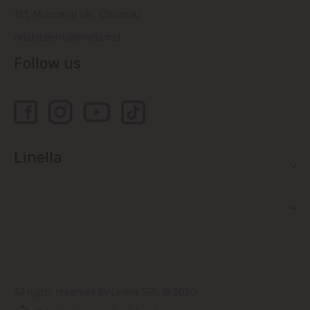
121, Muncesti str., Chisinau
Bubuieci
relatiiclienti@linella.md
Follow us
Budești
Ciorescu
Codru
Linella
Colonița
Cricova
Cruzești
Dănceni
All rights reserved by Linella SRL © 2020