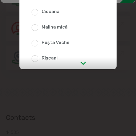
Ciocana
Join the Linella Team
Malina mică
Poșta Veche
Store location
Rîșcani
str. Albișoara (addresses in the
immediate vicinity)
Telecentru
Suburbs
Contacts
14505
Băcioi