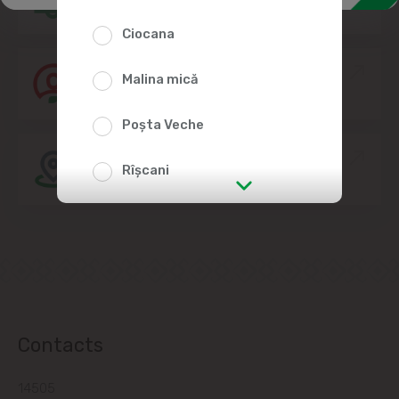
Ciocana
Join the Linella Team
Malina mică
Poșta Veche
Store location
Rîșcani
str. Albișoara (addresses in the
immediate vicinity)
Telecentru
Suburbs
Contacts
14505
Băcioi