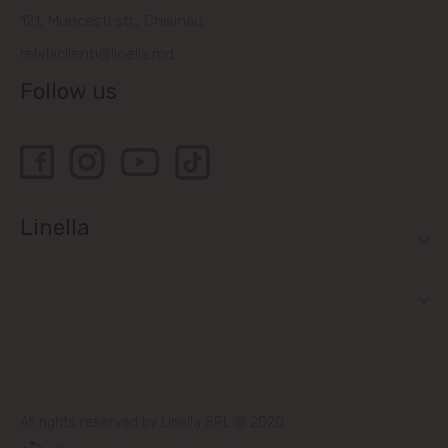
121, Muncesti str., Chisinau
Bubuieci
relatiiclienti@linella.md
Follow us
Budești
Ciorescu
Codru
Linella
Colonița
Cricova
Cruzești
Dănceni
All rights reserved by Linella SRL © 2020