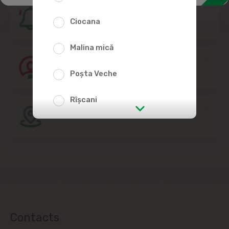
Subscribe, it's free!
Ciocana
Malina mică
Join the Linella Team
Poșta Veche
Rîșcani
Store location
str. Albișoara (addresses in the
immediate vicinity)
Telecentru
Suburbs
Contacts
Băcioi