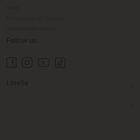
14505
Bubuieci
121, Muncesti str., Chisinau
relatiiclienti@linella.md
Budești
Follow us
Ciorescu
Codru
Colonița
Linella
Cricova
Cruzești
Dănceni