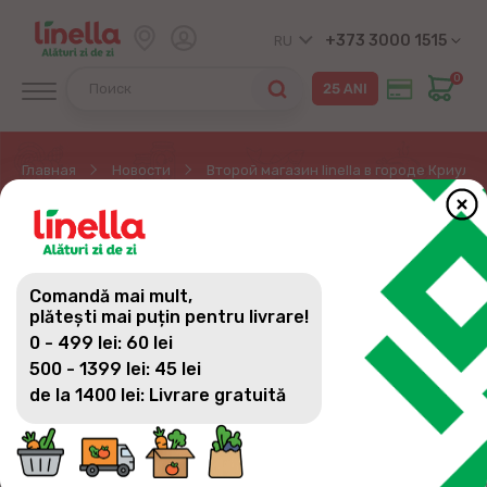
+373 3000 1515
RU
0
Главная
Новости
Второй магазин linella в городе Криуле
ВТОРОЙ МАГАЗИН
LINELLA В ГОРОДЕ
Comandă mai mult,
КРИУЛЕНЬ
plătești mai puțin pentru livrare!
0 - 499 lei: 60 lei
500 - 1399 lei: 45 lei
de la 1400 lei: Livrare gratuită
С каждым днем мы становимся все ближе к
нашим потребителям, день за днем стремимся
удовлетворять все потребности и желания на