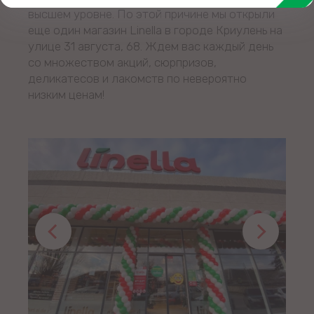
высшем уровне. По этой причине мы открыли
еще один магазин Linella в городе Криулень на
улице 31 августа, 68. Ждем вас каждый день
со множеством акций, сюрпризов,
деликатесов и лакомств по невероятно
низким ценам!