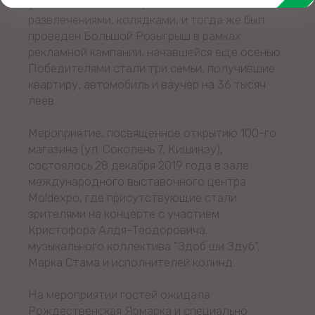
участием любимых артистов, с
развлечениями, колядками, и тогда же был
проведен Большой Розыгрыш в рамках
рекламной кампании, начавшейся еще осенью.
Победителями стали три семьи, получившие
квартиру, автомобиль и ваучер на 36 тысяч
леев.
Мероприятие, посвященное открытию 100-го
магазина (ул. Соколень 7, Кишинэу),
состоялось 28 декабря 2019 года в зале
международного выставочного центра
Moldexpo, где присутствующие стали
зрителями на концерте с участием
Кристофора Алдя-Теодоровича,
музыкального коллектива "Здоб ши Здуб",
Марка Стама и исполнителей колинд.
На мероприятии гостей ожидала
Рождественская Ярмарка и специально