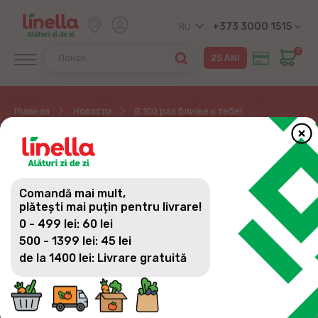
+373 3000 1515
RU
0
Главная
Новости
В 100 раз ближе к тебе!
В 100 РАЗ БЛИЖЕ К
ТЕБЕ!
Comandă mai mult,
plătești mai puțin pentru livrare!
0 - 499 lei: 60 lei
500 - 1399 lei: 45 lei
Мы завершили 2019 год грандиозным
de la 1400 lei: Livrare gratuită
мероприятием, посвященным открытию
магазина под знаменательным номером 100. 28
декабря 2019 года мы организовали концерт с