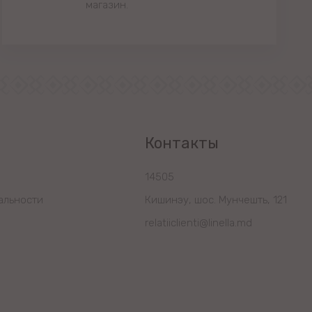
магазин.
Контакты
14505
альности
Кишинэу, шос. Мунчешть, 121
relatiiclienti@linella.md