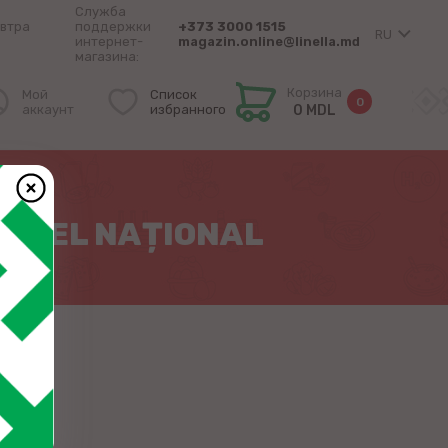
Служба
втра
поддержки
+373 3000 1515
RU
интернет-
magazin.online@linella.md
магазина:
Корзина
Мой
Список
0
аккаунт
избранного
0 MDL
 NIVEL NAȚIONAL