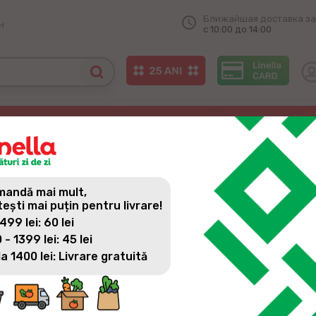
Ближайшая доставка за
н
с 10:00 до 14:00
146 la nivel național
ITALĂ, CU NUMĂRUL 146 LA
andă mai mult,
tești mai puțin pentru livrare!
 499 lei: 60 lei
 - 1399 lei: 45 lei
la 1400 lei: Livrare gratuită
Все новости