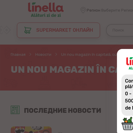
Регион
Выберите Регио
SUPERMARKET ОНЛАЙН
Главная
Новости
Un nou magazin în capitală, cu numărul 
UN NOU MAGAZIN ÎN CAP
Com
plă
0 -
500
de 
ПОСЛЕДНИЕ НОВОСТИ