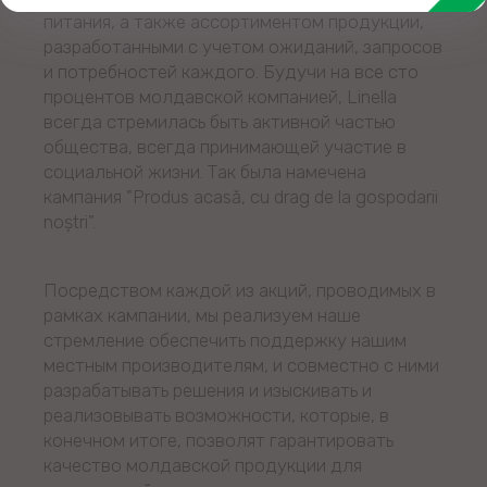
питания, а также ассортиментом продукции,
разработанными с учетом ожиданий, запросов
и потребностей каждого. Будучи на все сто
процентов молдавской компанией, Linella
всегда стремилась быть активной частью
общества, всегда принимающей участие в
социальной жизни. Так была намечена
кампания "Produs acasă, cu drag de la gospodarii
noștri".
Посредством каждой из акций, проводимых в
рамках кампании, мы реализуем наше
стремление обеспечить поддержку нашим
местным производителям, и совместно с ними
разрабатывать решения и изыскивать и
реализовывать возможности, которые, в
конечном итоге, позволят гарантировать
качество молдавской продукции для