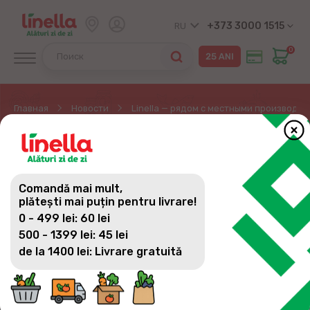
+373 3000 1515
RU
0
Главная
Новости
Linella — рядом с местными производит
LINELLA — РЯДОМ С
МЕСТНЫМИ
Comandă mai mult,
ПРОИЗВОДИТЕЛЯМИ!
plătești mai puțin pentru livrare!
0 - 499 lei: 60 lei
500 - 1399 lei: 45 lei
de la 1400 lei: Livrare gratuită
С течением времени Linella стала встречать
молдаван не только доступными ценами, но и
натуральными и здоровыми продуктами