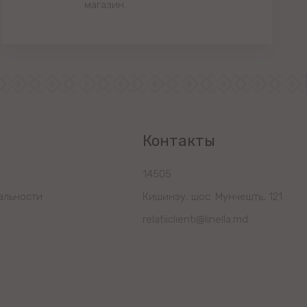
магазин.
Контакты
14505
альности
Кишинэу, шос. Мунчешть, 121
relatiiclienti@linella.md