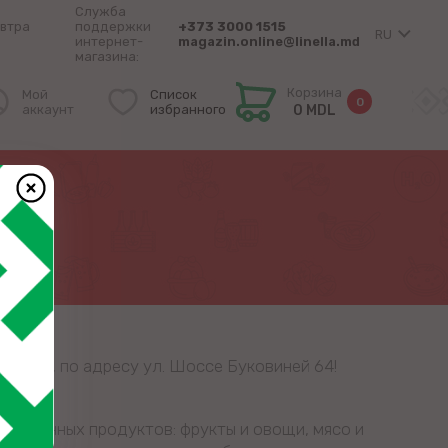
Служба
втра
поддержки
+373 3000 1515
RU
интернет-
magazin.online@linella.md
магазина:
Корзина
Мой
Список
0
аккаунт
избранного
0 MDL
 Единец, по адресу ул. Шоссе Буковиней 64!
ественных продуктов: фрукты и овощи, мясо и