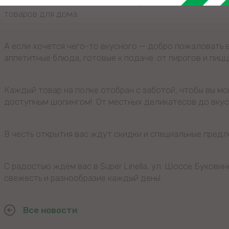
молочные изделия, выпечка, замороженные продукты, с
товаров для дома.
А если хочется чего-то вкусного — добро пожаловать 
аппетитные блюда, готовые к подаче: от пирогов и пиц
Каждый товар на полке отобран с заботой, чтобы вы м
доступным шопингом! От местных деликатесов до вкусо
В честь открытия вас ждут скидки и специальные пред
С радостью ждём вас в Super Linella, ул. Шоссе Букови
свежесть и разнообразие каждый день!
Все новости