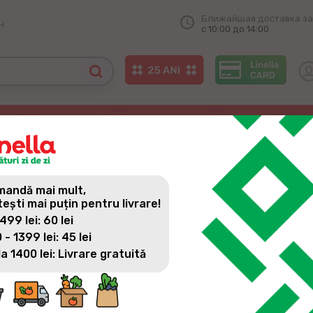
Ближайшая доставка за
н
с 10:00 до 14:00
Единец!
ЛАСЬ В ГОРОДЕ ЕДИНЕЦ!
andă mai mult,
tești mai puțin pentru livrare!
 499 lei: 60 lei
 - 1399 lei: 45 lei
la 1400 lei: Livrare gratuită
Мы открыли новый магазин Super Linella прямо в городе
В новом магазине вас ждёт широкий выбор свежих и кач