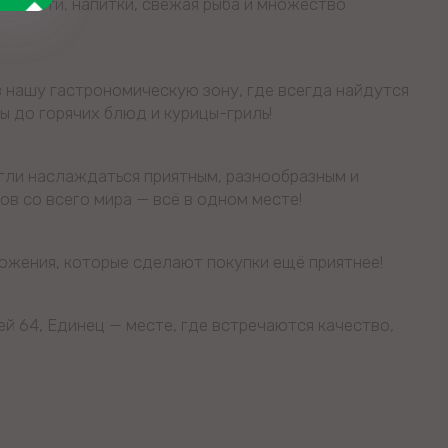
ладости, напитки, свежая рыба и множество
в нашу гастрономическую зону, где всегда найдутся
цы до горячих блюд и курицы-гриль!
огли наслаждаться приятным, разнообразным и
в со всего мира — всё в одном месте!
ложения, которые сделают покупки ещё приятнее!
ней 64, Единец — месте, где встречаются качество,