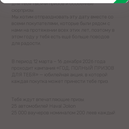
для тебя тысячи призов и особенные
сюрпризы.
Мы хотим отпраздновать эту дату вместе со
всеми покупателями, которые были рядом с
нами на протяжении всех этих лет, поэтому в
этом году у тебя есть ещё больше поводов
для радости.
В период 12 марта – 16 декабря 2026 года
проходит кампания «ГОД, ПОЛНЫЙ ПРИЗОВ
ДЛЯ ТЕБЯ» — юбилейная акция, в которой
каждая покупка может принести тебе приз.
Тебя ждут впечатляющие призы:
25 автомобилей Haval Jolion
25 000 ваучеров номиналом 200 леев каждый