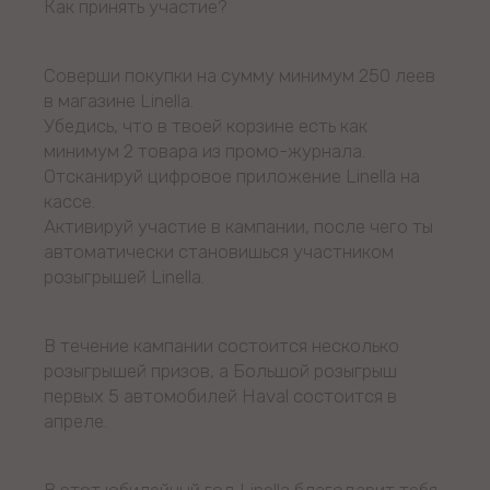
Как принять участие?
Соверши покупки на сумму минимум 250 леев
в магазине Linella.
Убедись, что в твоей корзине есть как
минимум 2 товара из промо-журнала.
Отсканируй цифровое приложение Linella на
кассе.
Активируй участие в кампании, после чего ты
автоматически становишься участником
розыгрышей Linella.
В течение кампании состоится несколько
розыгрышей призов, а Большой розыгрыш
первых 5 автомобилей Haval состоится в
апреле.
В этот юбилейный год Linella благодарит тебя