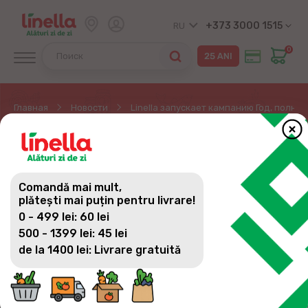
+373 3000 1515
RU
0
Главная
Новости
Linella запускает кампанию Год, полны
LINELLA ЗАПУСКАЕТ
КАМПАНИЮ ГОД,
Comandă mai mult,
ПОЛНЫЙ ПРИЗОВ ДЛЯ
plătești mai puțin pentru livrare!
0 - 499 lei: 60 lei
ТЕБЯ
500 - 1399 lei: 45 lei
de la 1400 lei: Livrare gratuită
В честь 25-летнего юбилея мы подготовили