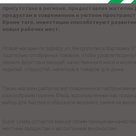
С этим новым открытием компания продолжает 
присутствия в регионе, предоставляя жителям
продуктам в современном и уютном пространст
Кроме того, инвестиции способствуют развитию
новых рабочих мест.
Новый магазин по адресу ул. Митрополита Варлаама 7/
тщательно отобранных товаров, чтобы удовлетворить 
свежих фруктов и овощей, качественного мяса и моло
изделий, сладостей, напитков и товаров для дома.
Также магазин располагает современной гастрономичес
разнообразия горячих блюд, вдохновлённых как традиц
выбор для быстрого обеда или вкусного ужина на вынос
Super Linella остаётся верной своим принципам качеств
местным продуктам и автохтонным вкусностям.