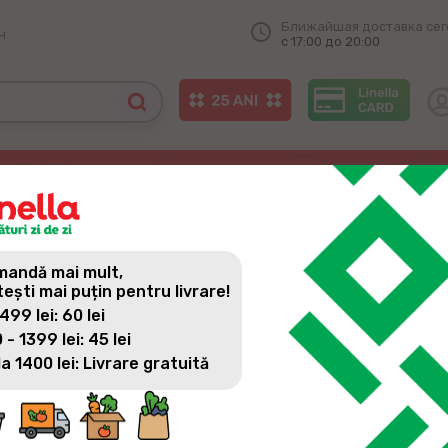
Ближайшая доставка сег
н
с 17:00 до 20:00
рокии.
ЕТИЙ МАГАЗИН В ДРОКИИ.
andă mai mult,
tești mai puțin pentru livrare!
 499 lei: 60 lei
 - 1399 lei: 45 lei
la 1400 lei: Livrare gratuită
Linella открывает третий магазин в Дрокии, до
по всей стране!