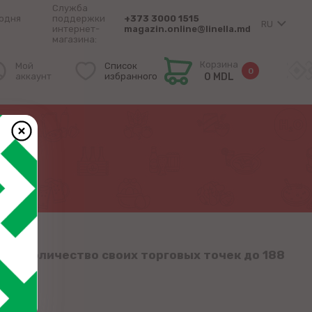
Служба
одня
поддержки
+373 3000 1515
RU
интернет-
magazin.online@linella.md
магазина:
Корзина
Мой
Список
0
аккаунт
избранного
0 MDL
ведя количество своих торговых точек до 188