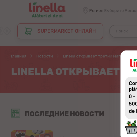
Регион
Выберите Регио
SUPERMARKET ОНЛАЙН
Главная
Новости
Linella открывает третий магазин в Д
LINELLA ОТКРЫВАЕТ ТР
Com
plă
0 -
500
de 
ПОСЛЕДНИЕ НОВОСТИ