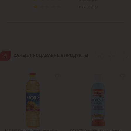
0 ОТЗЫВЫ
Ватра
Гидигич
Гратиешты
CАМЫЕ ПРОДАВАЕМЫЕ ПРОДУКТЫ
Данчены
Думбрава
Дурлешты
Кодру
Колоница
FLORIS Подсолнечное масло
DELICE Увлажняющая пенка