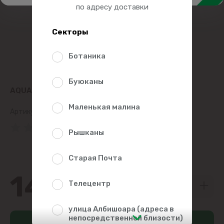
по адресу доставки
Секторы
Ботаника
Буюканы
AQUA UNIQA ВОДА НЕГАЗИРОВАННАЯ 1.5Л
Маленькая малина
Артикул:
23565
(0 Рейтинг)
Рышканы
Старая Почта
14
09
Телецентр
улица Албишоара (адреса в
непосредственной близости)
Добавить в корзину