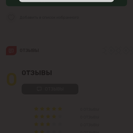
Центр
Добавить в список избранного
Чеканы
Пригороды
ОТЗЫВЫ
Goianul Nou
Sociteni
0
ОТЗЫВЫ
Бачой
ОТЗЫВЫ
Бубуечь
0 ОТЗЫВЫ
Будешты
0 ОТЗЫВЫ
0 ОТЗЫВЫ
Вадул-луй-Водэ
0 ОТЗЫВЫ