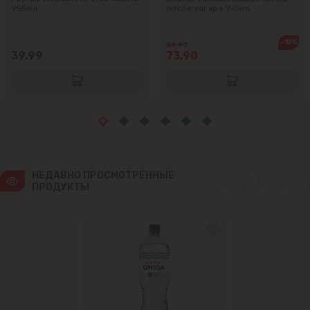
Крикова
955мл
после загара 150мл
Крузешты
-12%
84.90
39.99
73.90
Магдачешть
Ставчены
Сынджера
НЕДАВНО ПРОСМОТРЕННЫЕ 
Тогатин
ПРОДУКТЫ
Трушень
Чореску
Яловены