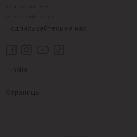
Кишинэу, шос. Мунчешть, 121
relatiiclienti@linella.md
Подписывайтесь на нас
Linella
Страницы