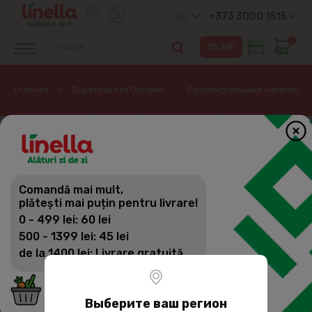
+373 3000 1515
RU
0
Главная
Supermarket Онлайн
Безалкогольные напитки
Comandă mai mult,
plătești mai puțin pentru livrare!
0 - 499 lei: 60 lei
500 - 1399 lei: 45 lei
de la 1400 lei: Livrare gratuită
Выберите ваш регион