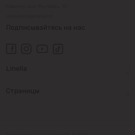
Sociteni
Кишинэу, шос. Мунчешть, 121
relatiiclienti@linella.md
Бачой
Подписывайтесь на нас
Бубуечь
Будешты
Вадул-луй-Водэ
Linella
Ватра
Страницы
Гидигич
Гратиешты
Данчены