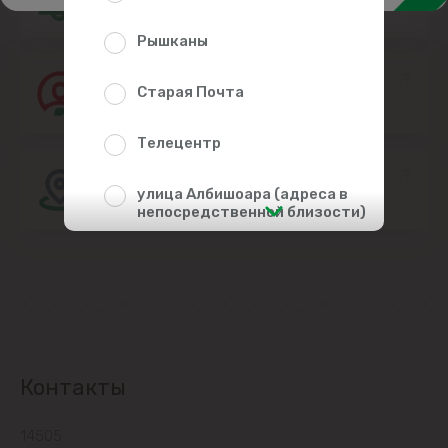
Рышканы
Присоединяйтесь к команде Linella
Старая Почта
Телецентр
Расположение магазина
улица Албишоара (адреса в
непосредственной близости)
Центр
Чеканы
Пригороды
Контакты
Goianul Nou
14505