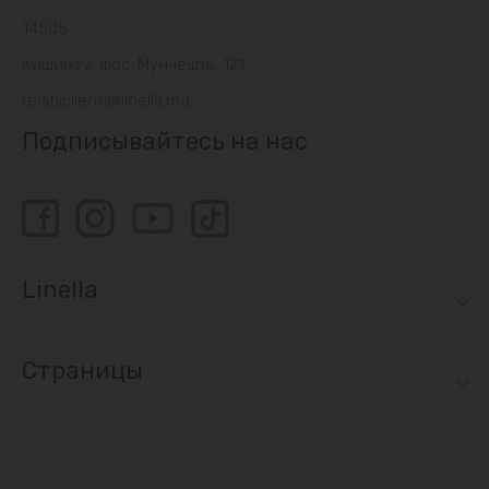
Sociteni
14505
Кишинэу, шос. Мунчешть, 121
Бачой
relatiiclienti@linella.md
Бубуечь
Подписывайтесь на нас
Будешты
Вадул-луй-Водэ
Linella
Ватра
Гидигич
Страницы
Гратиешты
Данчены