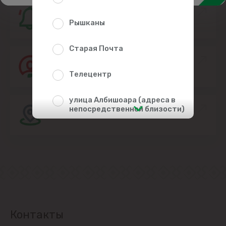
Подпишитесь, это бесплатно!
Рышканы
Старая Почта
Присоединяйтесь к команде Linella
Телецентр
улица Албишоара (адреса в
Расположение магазина
непосредственной близости)
Центр
Чеканы
Пригороды
Goianul Nou
Контакты