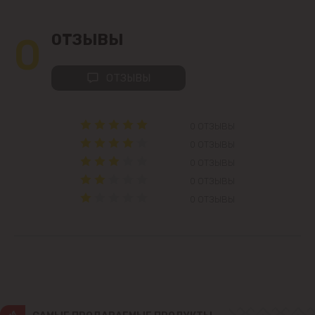
Колоница
0
ОТЗЫВЫ
Крикова
ОТЗЫВЫ
Крузешты
Магдачешть
0 ОТЗЫВЫ
0 ОТЗЫВЫ
Ставчены
0 ОТЗЫВЫ
0 ОТЗЫВЫ
Сынджера
0 ОТЗЫВЫ
Тогатин
Трушень
Чореску