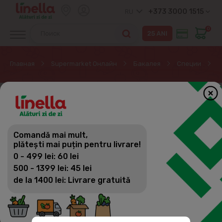
+373 3000 1515
RU
0
Главная
Supermarket Онлайн
Бакалея
Специи
Э
Comandă mai mult,
plătești mai puțin pentru livrare!
0 - 499 lei: 60 lei
500 - 1399 lei: 45 lei
de la 1400 lei: Livrare gratuită