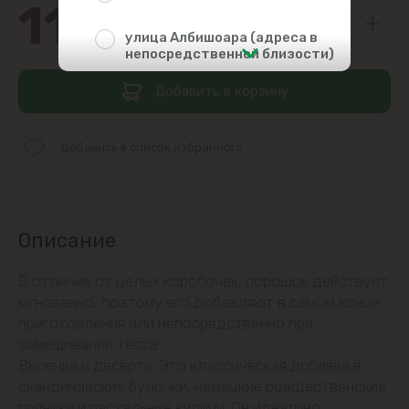
11
69
улица Албишоара (адреса в
непосредственной близости)
Добавить в корзину
Центр
Чеканы
Добавить в список избранного
Пригороды
Описание
Goianul Nou
В отличие от целых коробочек, порошок действует
Sociteni
мгновенно, поэтому его добавляют в самом конце
приготовления или непосредственно при
Бачой
замешивании теста.
Выпечка и десерты: Это классическая добавка в
Бубуечь
скандинавские булочки, немецкие рождественские
пряники и пасхальные куличи. Он идеально