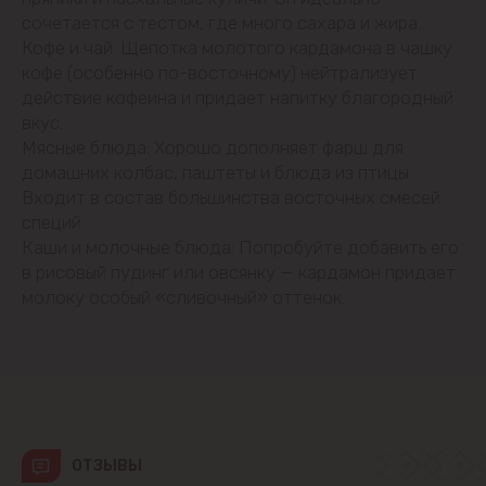
Будешты
сочетается с тестом, где много сахара и жира.
Кофе и чай: Щепотка молотого кардамона в чашку
кофе (особенно по-восточному) нейтрализует
Вадул-луй-Водэ
действие кофеина и придает напитку благородный
вкус.
Ватра
Мясные блюда: Хорошо дополняет фарш для
домашних колбас, паштеты и блюда из птицы.
Гидигич
Входит в состав большинства восточных смесей
специй
Гратиешты
Каши и молочные блюда: Попробуйте добавить его
в рисовый пудинг или овсянку — кардамон придает
Данчены
молоку особый «сливочный» оттенок.
Думбрава
Дурлешты
Кодру
ОТЗЫВЫ