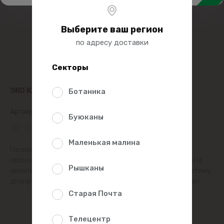
Выберите ваш регион
по адресу доставки
Секторы
ЭКО КАРДАМОН 6Г
Ботаника
Артикул:
68532
Буюканы
(0 Рейтинг)
Маленькая малина
Называют «царем специй» за его сложный,
пронзительный аромат с нотками лимона, камфоры и
Рышканы
эвкалипта Кардамон — очень сильная пряность, поэтому
дозировать его нужно буквально «на кончике ножа».
Старая Почта
Телецентр