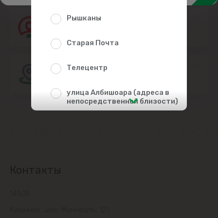
Рышканы
Присоединяйтесь к команде Linella
Старая Почта
Расположение магазина
Телецентр
улица Албишоара (адреса в
непосредственной близости)
Центр
Чеканы
Контакты
Пригороды
14505
Goianul Nou
Кишинэу, шос. Мунчешть, 121