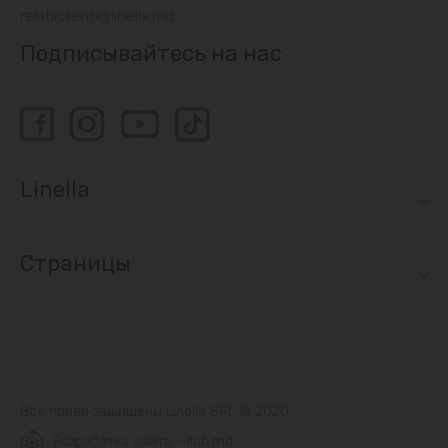
Sociteni
relatiiclienti@linella.md
Подписывайтесь на нас
Бачой
Бубуечь
Будешты
Linella
Вадул-луй-Водэ
Страницы
Ватра
Гидигич
Гратиешты
Все права защищены Linella SRL © 2020
Данчены
Разработка сайта - ilab.md