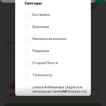
Секторы
Ботаника
Буюканы
Маленькая малина
OCEAN FISH ФИЛЕ СЕЛЬДИ В МАСЛЕ CLASIC, КГ
Рышканы
Артикул:
132340
(0 Рейтинг)
Старая Почта
17%
Телецентр
42
00
улица Албишоара (адреса в
непосредственной близости)
51
00
Центр