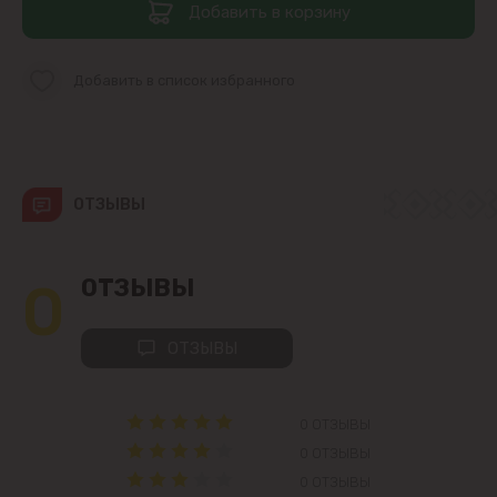
Добавить в корзину
Чеканы
Добавить в список избранного
Пригороды
Goianul Nou
ОТЗЫВЫ
Sociteni
Бачой
0
ОТЗЫВЫ
Бубуечь
ОТЗЫВЫ
Будешты
0 ОТЗЫВЫ
Вадул-луй-Водэ
0 ОТЗЫВЫ
0 ОТЗЫВЫ
Ватра