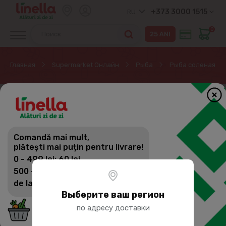
+373 3000 1515
RU
0
Главная
Supermarket Онлайн
Рыба
Рыба солёная
Comandă mai mult,
plătești mai puțin pentru livrare!
0 - 499 lei: 60 lei
500 - 1399 lei: 45 lei
de la 1400 lei: Livrare gratuită
Выберите ваш регион
по адресу доставки