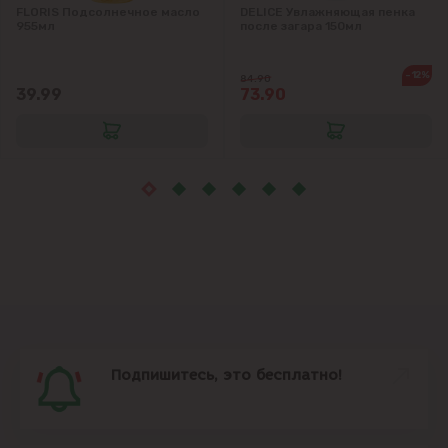
Крузешты
FLORIS Подсолнечное масло
DELICE Увлажняющая пенка
955мл
после загара 150мл
Магдачешть
-12%
84.90
39.99
73.90
Ставчены
Сынджера
Тогатин
Трушень
Чореску
Яловены
Подпишитесь, это бесплатно!