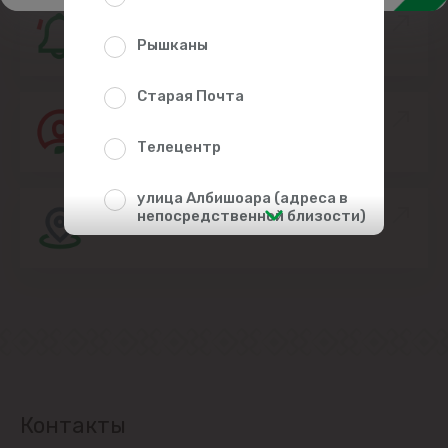
Подпишитесь, это бесплатно!
Рышканы
Старая Почта
Присоединяйтесь к команде Linella
Телецентр
улица Албишоара (адреса в
Расположение магазина
непосредственной близости)
Центр
Чеканы
Пригороды
Goianul Nou
Контакты