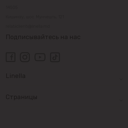
Sociteni
14505
Кишинэу, шос. Мунчешть, 121
Бачой
relatiiclienti@linella.md
Бубуечь
Подписывайтесь на нас
Будешты
Вадул-луй-Водэ
Linella
Ватра
Гидигич
Страницы
Гратиешты
Данчены