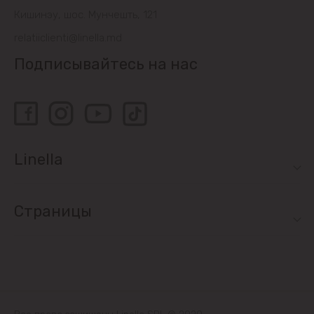
Sociteni
Кишинэу, шос. Мунчешть, 121
relatiiclienti@linella.md
Бачой
Подписывайтесь на нас
Бубуечь
Будешты
Вадул-луй-Водэ
Linella
Ватра
Страницы
Гидигич
Гратиешты
Данчены