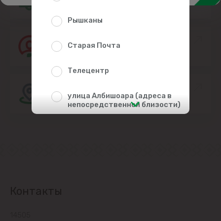
Рышканы
Присоединяйтесь к команде Linella
Старая Почта
Телецентр
Расположение магазина
улица Албишоара (адреса в
непосредственной близости)
Центр
Чеканы
Пригороды
Контакты
Goianul Nou
14505