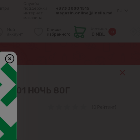
Служба
втра
поддержки
+373 3000 1515
RU
интернет-
magazin.online@linella.md
магазина:
Корзина
Мой
Список
0
аккаунт
избранного
0 MDL
 1001 НОЧЬ 80Г
(0 Рейтинг)