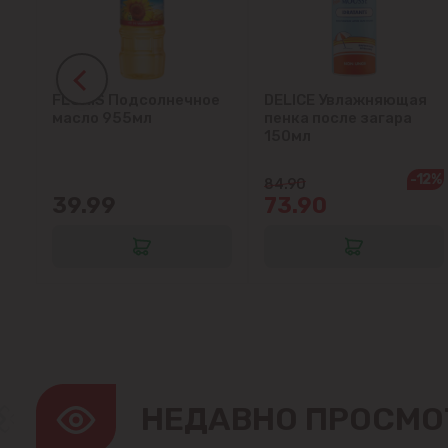
FLORIS Подсолнечное
DELICE Увлажняющая
ок
масло 955мл
пенка после загара
150мл
-12%
84.90
39.99
73.90
НЕДАВНО ПРОСМО