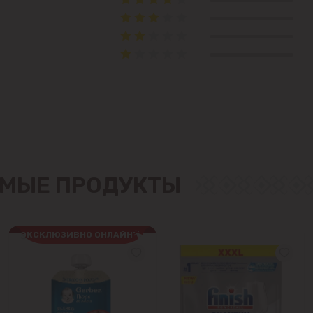
Ватра
Гидигич
Гратиешты
Данчены
Думбрава
МЫЕ ПРОДУКТЫ
Дурлешты
ЭКСКЛЮЗИВНО ОНЛАЙН
Кодру
Колоница
Крикова