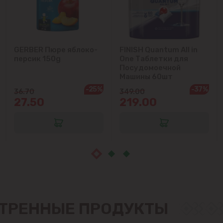
Крузешты
GERBER Пюре яблоко-
FINISH Quantum All in
Магдачешть
персик 150g
One Таблетки для
Посудомоечной
Ставчены
Машины 60шт
-25%
-37%
36.70
349.00
27.50
219.00
Сынджера
Тогатин
Трушень
Чореску
Яловены
ТРЕННЫЕ ПРОДУКТЫ