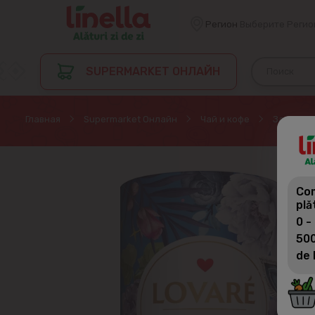
Регион
Выберите Регио
SUPERMARKET ОНЛАЙН
Главная
Supermarket Онлайн
Чай и кофе
Заварной
Com
plă
0 -
500
de 