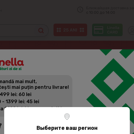
Ближайшая доставка за
н
с 10:00 до 14:00
 чай
LOVARE Чай 1001 Ночь 80г
andă mai mult,
LOVARE ЧАЙ
tești mai puțin pentru livrare!
 499 lei: 60 lei
 - 1399 lei: 45 lei
Артикул:
72241
la 1400 lei: Livrare gratuită
Выберите ваш регион