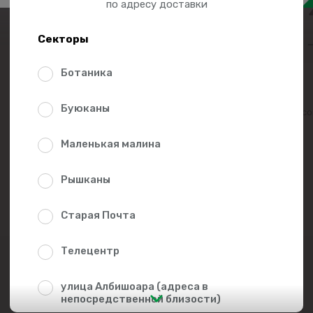
115.
по адресу доставки
Секторы
Ботаника
Буюканы
Добавить в списо
Маленькая малина
Рышканы
Старая Почта
Телецентр
улица Албишоара (адреса в
непосредственной близости)