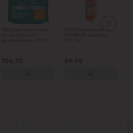
ONE Корм для кошек
FRIGO Мороженое
LA
сухой, Курица и
ПЛОМБИР шоколад
гл
Цельные злаки 750г
15%, 1кг
кл
106.70
69.99
6