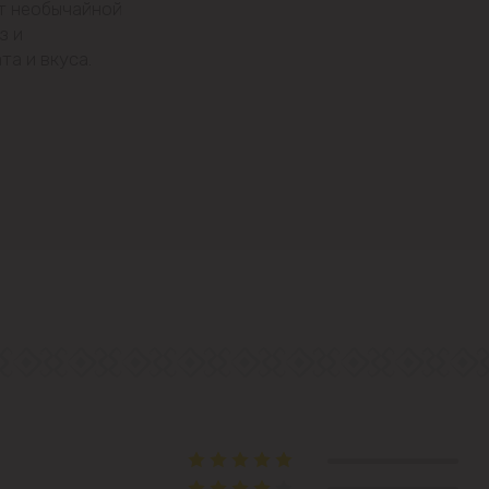
ет необычайной
з и
Центр
а и вкуса.
Чеканы
Пригороды
Goianul Nou
Sociteni
Бачой
Бубуечь
Будешты
Вадул-луй-Водэ