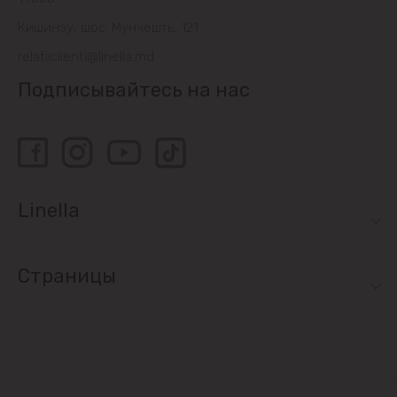
Кишинэу, шос. Мунчешть, 121
relatiiclienti@linella.md
Подписывайтесь на нас
Linella
Страницы