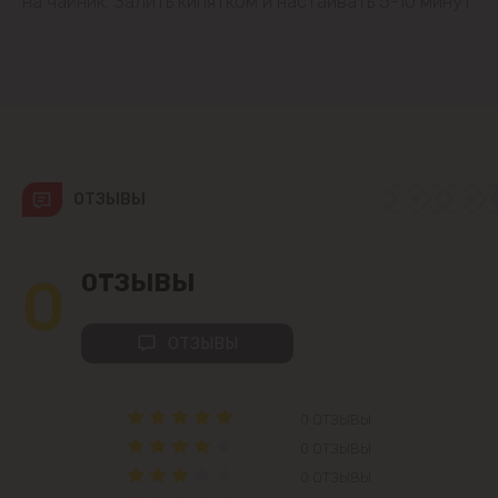
на чайник. Залить кипятком и настаивать 5-10 минут.
Вадул-луй-Водэ
Ватра
Гидигич
ОТЗЫВЫ
Гратиешты
Данчены
0
ОТЗЫВЫ
Думбрава
ОТЗЫВЫ
Дурлешты
0 ОТЗЫВЫ
Кодру
0 ОТЗЫВЫ
0 ОТЗЫВЫ