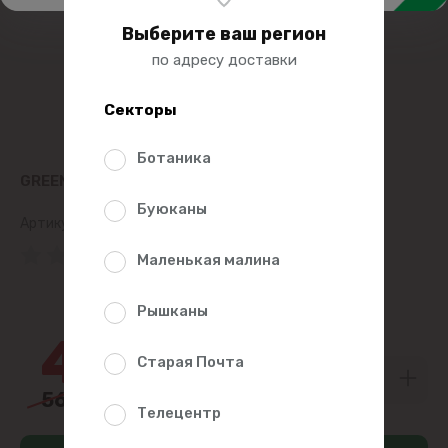
Выберите ваш регион
по адресу доставки
Секторы
Ботаника
GREENFIELD ЧАЙ ЗЕЛЕНЫЙ 100Г
Буюканы
Артикул:
3820
(0 Рейтинг)
Маленькая малина
16%
Рышканы
47
50
Старая Почта
56
99
Телецентр