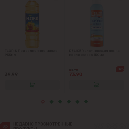
Крикова
Крузешты
Магдачешть
FLORIS Подсолнечное масло
DELICE Увлажняющая пенка
Ставчены
955мл
после загара 150мл
Сынджера
-12%
84.90
39.99
73.90
Тогатин
Трушень
Чореску
НЕДАВНО ПРОСМОТРЕННЫЕ 
Яловены