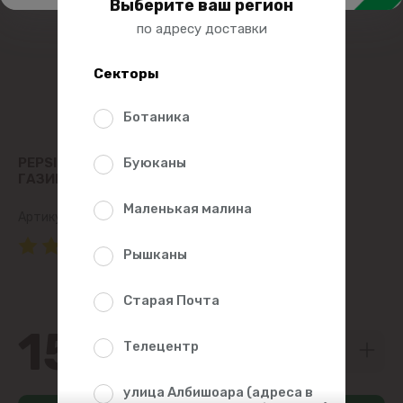
Выберите ваш регион
по адресу доставки
Секторы
Ботаника
PEPSI COLA НАПИТОК ОСВЕЖАЮЩИЙ
Буюканы
ГАЗИРОВАННЫЙ 500МЛ
Маленькая малина
Артикул:
3510
(1 Рейтинг)
Рышканы
Старая Почта
15
49
Телецентр
улица Албишоара (адреса в