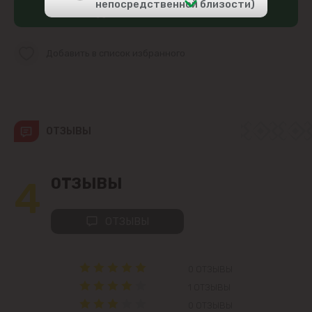
непосредственной близости)
Добавить в корзину
Центр
Добавить в список избранного
Чеканы
Пригороды
ОТЗЫВЫ
Goianul Nou
Sociteni
4
ОТЗЫВЫ
Бачой
ОТЗЫВЫ
Бубуечь
0 ОТЗЫВЫ
Будешты
1 ОТЗЫВЫ
0 ОТЗЫВЫ