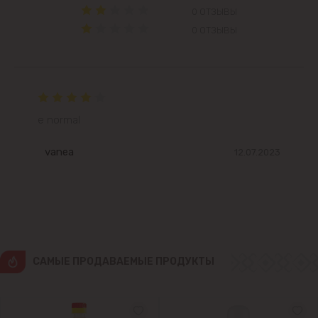
Вадул-луй-Водэ
0 ОТЗЫВЫ
0 ОТЗЫВЫ
Ватра
Гидигич
Гратиешты
e normal
vanea
12.07.2023
Данчены
Думбрава
Дурлешты
CАМЫЕ ПРОДАВАЕМЫЕ ПРОДУКТЫ
Кодру
Колоница