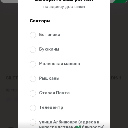
по адресу доставки
Секторы
Ботаника
Буюканы
Маленькая малина
GILETTE BLUE РУЧНОЙ БРИТВЕННЫЙ СТАНОК III DIS 1
Рышканы
Артикул:
29364
Старая Почта
(0 Рейтинг)
Телецентр
улица Албишоара (адреса в
непосредственной близости)