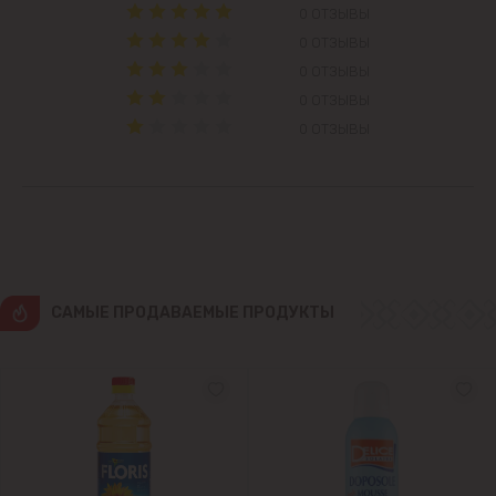
Вадул-луй-Водэ
0 ОТЗЫВЫ
0 ОТЗЫВЫ
Ватра
0 ОТЗЫВЫ
0 ОТЗЫВЫ
Гидигич
0 ОТЗЫВЫ
Гратиешты
Данчены
Думбрава
CАМЫЕ ПРОДАВАЕМЫЕ ПРОДУКТЫ
Дурлешты
Кодру
Колоница