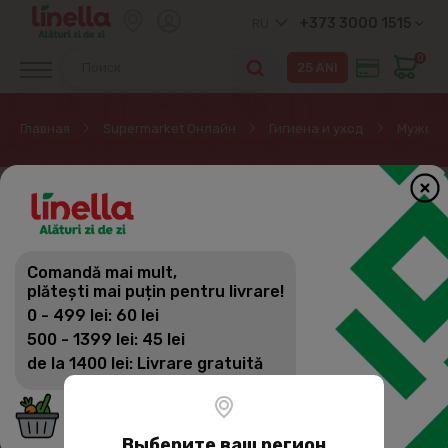
+373 3000 1515
RU
0
Главная
Supermarket Онлайн
Гигиена и уход
Мужская
Comandă mai mult,
plătești mai puțin pentru livrare!
0 - 499 lei: 60 lei
500 - 1399 lei: 45 lei
de la 1400 lei: Livrare gratuită
Выберите ваш регион