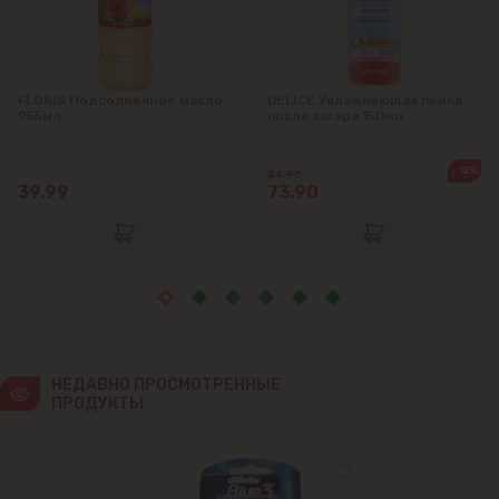
Крикова
Крузешты
FLORIS Подсолнечное масло
DELICE Увлажняющая пенка
955мл
после загара 150мл
Магдачешть
-12%
84.90
Ставчены
39.99
73.90
Сынджера
Тогатин
Трушень
НЕДАВНО ПРОСМОТРЕННЫЕ 
ПРОДУКТЫ
Чореску
Яловены