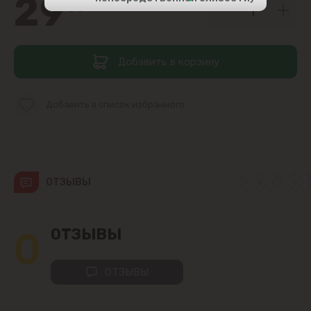
29
50
Центр
Добавить в корзину
Чеканы
Пригороды
Добавить в список избранного
Goianul Nou
Sociteni
ОТЗЫВЫ
Бачой
0
ОТЗЫВЫ
Бубуечь
ОТЗЫВЫ
Будешты