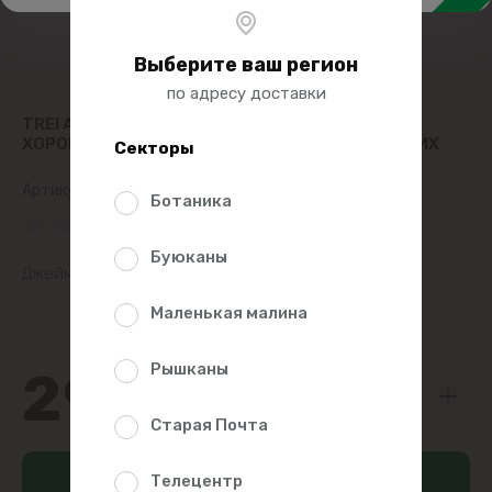
Выберите ваш регион
по адресу доставки
TREI АТОМНЫЕ ПРИВЫЧКИ. КАК ПРИОБРЕСТИ
ХОРОШИЕ ПРИВЫЧКИ И ИЗБАВИТЬСЯ ОТ ПЛОХИХ
Секторы
Артикул:
400086
Ботаника
(0 Рейтинг)
Буюканы
Джеймс Клир
Маленькая малина
Рышканы
293
00
Старая Почта
Добавить в корзину
Телецентр