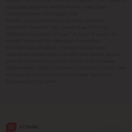
Будешты
хорошие привычки неизбежными, а вредные -
невозможными. Без вариантов!
Вадул-луй-Водэ
Может ли одна монетка сделать человека
богатым? Конечно, нет, скажете вы. Но если
добавить еще одну? И еще? И еще? В какой-то
Ватра
момент количество перейдет в качество.
А теперь представьте, что одно крошечное
Гидигич
изменение кардинально меняет всю жизнь. Звучит
фантастически! Но, как и в случае с монетками,
Гратиешты
срабатывает эффект сложного процента. И вот уже
маленькое, но регулярное действие привело к
Данчены
большим результатам.
Думбрава
Дурлешты
Кодру
ОТЗЫВЫ