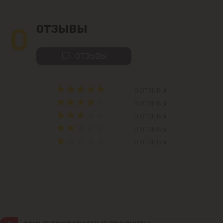
Колоница
0
ОТЗЫВЫ
Крикова
ОТЗЫВЫ
Крузешты
Магдачешть
0 ОТЗЫВЫ
0 ОТЗЫВЫ
Ставчены
0 ОТЗЫВЫ
0 ОТЗЫВЫ
Сынджера
0 ОТЗЫВЫ
Тогатин
Трушень
Чореску