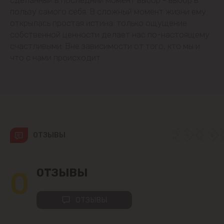
пользу самого себя. В сложный момент жизни ему
открылась простая истина: только ощущение
Вадул-луй-Водэ
собственной ценности делает нас по-настоящему
счастливыми. Вне зависимости от того, кто мы и
Ватра
что с нами происходит.
Гидигич
Гратиешты
Данчены
ОТЗЫВЫ
Думбрава
0
ОТЗЫВЫ
Дурлешты
ОТЗЫВЫ
Кодру