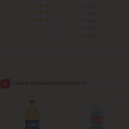
Колоница
0 ОТЗЫВЫ
0 ОТЗЫВЫ
Крикова
0 ОТЗЫВЫ
0 ОТЗЫВЫ
Крузешты
0 ОТЗЫВЫ
Магдачешть
Ставчены
Сынджера
CАМЫЕ ПРОДАВАЕМЫЕ ПРОДУКТЫ
Тогатин
Трушень
Чореску