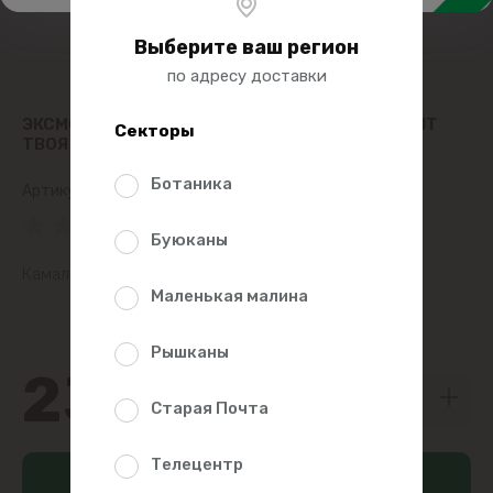
Выберите ваш регион
по адресу доставки
ЭКСМО ЛЮБИ СЕБЯ. СЛОВНО ОТ ЭТОГО ЗАВИСИТ
Секторы
ТВОЯ ЖИЗНЬ
Ботаника
Артикул:
400168
(0 Рейтинг)
Буюканы
Камал Равикант
Маленькая малина
Рышканы
230
00
Старая Почта
Телецентр
Добавить в корзину