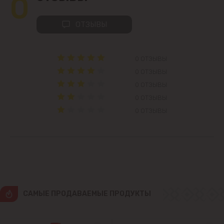
0
Колоница
ОТЗЫВЫ
Крикова
0 ОТЗЫВЫ
Крузешты
0 ОТЗЫВЫ
0 ОТЗЫВЫ
Магдачешть
0 ОТЗЫВЫ
0 ОТЗЫВЫ
Ставчены
Сынджера
Тогатин
Трушень
CАМЫЕ ПРОДАВАЕМЫЕ ПРОДУКТЫ
Чореску