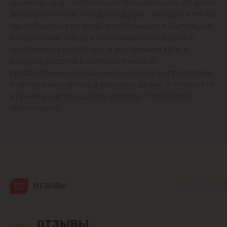
шоумены, она - источник их популярности. Из книги
Будешты
вы узнаете о том, что вы и ваш ум - не одно и то же,
как избавиться от боли, о погружении в настоящее,
Вадул-луй-Водэ
о стратегиях ума для избегания настоящего, о
состоянии присутствия, о внутреннем теле,о
Ватра
каналах доступа в непроявленное, о
просветленных отношениях, о покое за пределами
Гидигич
счастья и несчастья, о значении сдачи. В интернете
эту книгу часто ищут по запросу "толле сила
настоящего".
Гратиешты
Данчены
Думбрава
Дурлешты
ОТЗЫВЫ
Кодру
ОТЗЫВЫ