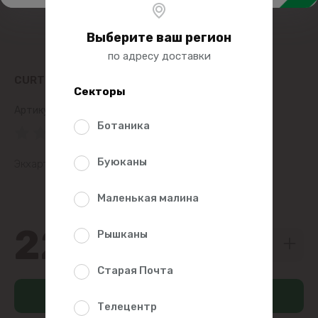
Выберите ваш регион
по адресу доставки
CURTEA VECHE СИЛА НАСТОЯЩЕГО
Секторы
Артикул:
400061
Ботаника
(0 Рейтинг)
Буюканы
Экхарт Толле
Маленькая малина
227
Рышканы
00
Старая Почта
Добавить в корзину
Телецентр