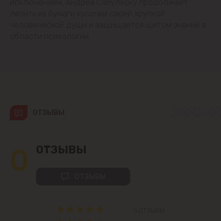
исключением, Андреа Савулеску продолжает
лепить из бумаги кусочки своей хрупкой
Вадул-луй-Водэ
человеческой души и защищается щитом знаний в
области психологии.
Ватра
Гидигич
Гратиешты
ОТЗЫВЫ
Данчены
0
ОТЗЫВЫ
Думбрава
Дурлешты
ОТЗЫВЫ
Кодру
0 ОТЗЫВЫ