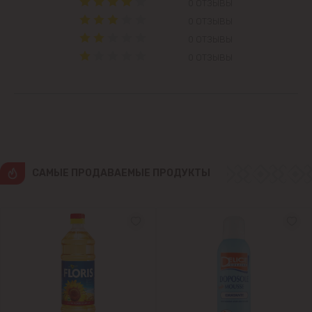
0 ОТЗЫВЫ
Колоница
0 ОТЗЫВЫ
Крикова
0 ОТЗЫВЫ
0 ОТЗЫВЫ
Крузешты
Магдачешть
Ставчены
CАМЫЕ ПРОДАВАЕМЫЕ ПРОДУКТЫ
Сынджера
Тогатин
Трушень
Чореску