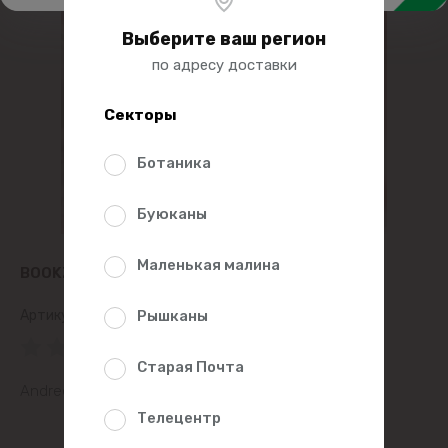
Выберите ваш регион
по адресу доставки
Секторы
Ботаника
Буюканы
Маленькая малина
BOOKZONE ПОМНИ, КТО ТЫ НА САМОМ ДЕЛЕ
Артикул:
400100
Рышканы
(0 Рейтинг)
Старая Почта
Andreea Savulescu
Телецентр