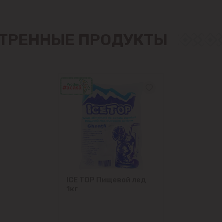
Крузешты
Магдачешть
ТРЕННЫЕ ПРОДУКТЫ
Ставчены
Сынджера
Тогатин
Трушень
Чореску
ICE TOP Пищевой лед
Яловены
1кг