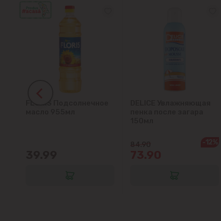
FLORIS Подсолнечное
DELICE Увлажняющая
ок
масло 955мл
пенка после загара
150мл
-12%
84.90
39.99
73.90