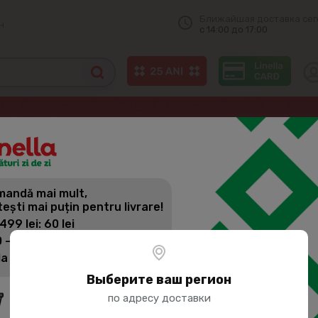
Ближайшая доставка сег
н
с 14:00 до 17:00
ы
Лёд
ICE TOP Пищевой лед 1кг
andă mai mult,
ICE TOP П
tești mai puțin pentru livrare!
 499 lei: 60 lei
 - 1399 lei: 45 lei
Артикул:
116089
la 1400 lei: Livrare gratuită
Выберите ваш регион
по адресу доставки