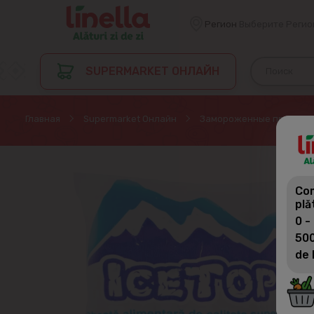
Регион
Выберите Регио
SUPERMARKET ОНЛАЙН
Главная
Supermarket Онлайн
Замороженные продукт
Com
plă
0 -
500
de 