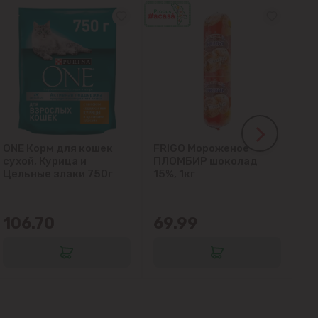
ONE Корм для кошек
FRIGO Мороженое
LA
сухой, Курица и
ПЛОМБИР шоколад
гл
Цельные злаки 750г
15%, 1кг
кл
106.70
69.99
6