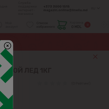
Служба
одня
поддержки
+373 3000 1515
RU
интернет-
magazin.online@linella.md
магазина:
Корзина
Мой
Список
0
аккаунт
избранного
0 MDL
ИЩЕВОЙ ЛЕД 1КГ
(0 Рейтинг)