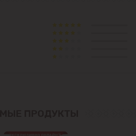
Чеканы
Пригороды
Goianul Nou
Sociteni
Бачой
Бубуечь
Будешты
МЫЕ ПРОДУКТЫ
Вадул-луй-Водэ
ЭКСКЛЮЗИВНО ОНЛАЙН