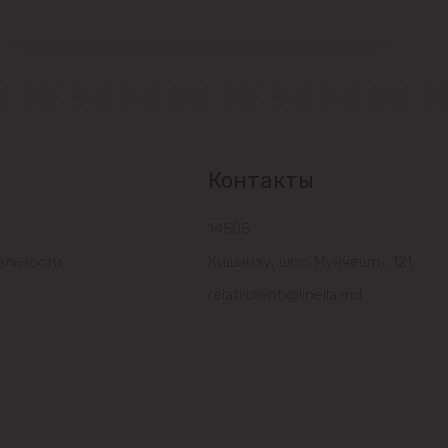
Контакты
14505
альности
Кишинэу, шос. Мунчешть, 121
relatiiclienti@linella.md