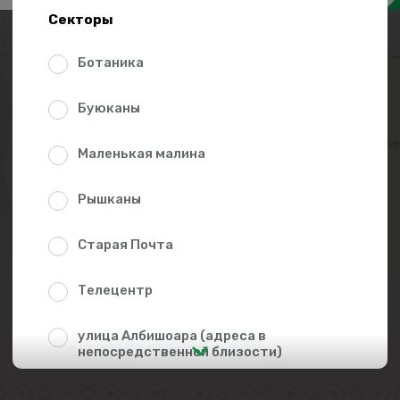
21.6
Секторы
Ботаника
Буюканы
Добавить в списо
Маленькая малина
Рышканы
Старая Почта
Телецентр
улица Албишоара (адреса в
непосредственной близости)
Центр