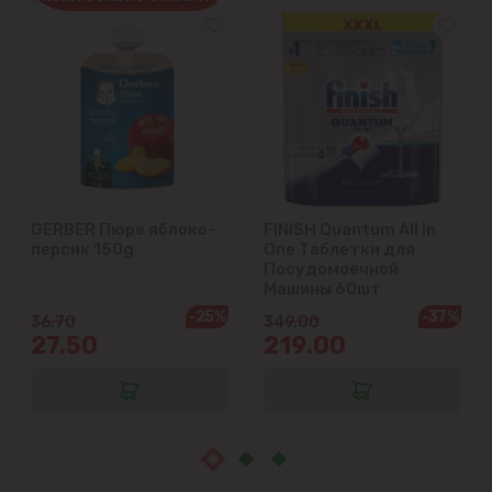
Ватра
Гидигич
Гратиешты
Данчены
GERBER Пюре яблоко-
FINISH Quantum All in
Думбрава
персик 150g
One Таблетки для
Посудомоечной
Дурлешты
Машины 60шт
-25%
-37%
36.70
349.00
27.50
219.00
Кодру
Колоница
Крикова