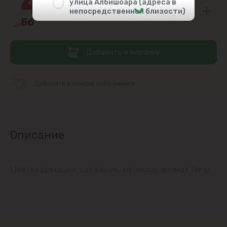
46
улица Албишоара (адреса в
непосредственной близости)
56
99
Центр
Добавить в корзину
Чеканы
Добавить в список избранного
Пригороды
Goianul Nou
Описание
Sociteni
Бачой
Цветки ромашки, шиповник, мелисса, аромат личи.
Бубуечь
Будешты