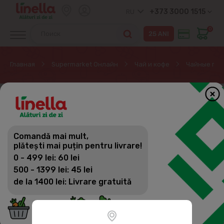
+373 3000 1515
RU
0
Главная
Supermarket Онлайн
Чай и кофе
Чайные пак
Comandă mai mult,
plătești mai puțin pentru livrare!
0 - 499 lei: 60 lei
500 - 1399 lei: 45 lei
de la 1400 lei: Livrare gratuită