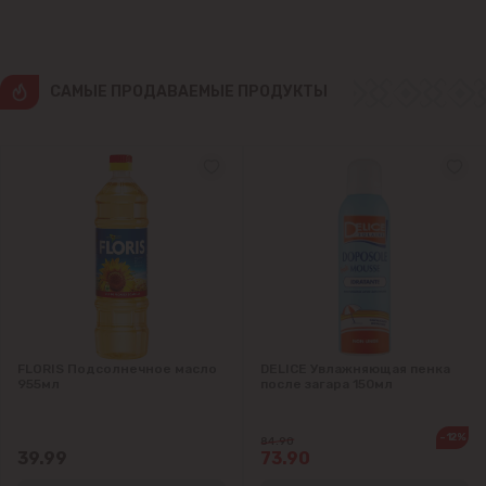
Крикова
CАМЫЕ ПРОДАВАЕМЫЕ ПРОДУКТЫ
Крузешты
Магдачешть
Ставчены
Сынджера
Тогатин
FLORIS Подсолнечное масло
DELICE Увлажняющая пенка
Трушень
955мл
после загара 150мл
Чореску
-12%
84.90
39.99
73.90