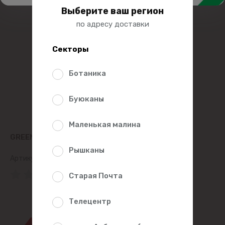
Выберите ваш регион
по адресу доставки
Секторы
Ботаника
Буюканы
Маленькая малина
GREENFIELD РОМАШКОВЫЙ ЧАЙ 25Х1,5Г
Рышканы
Артикул:
3836
(0 Рейтинг)
Старая Почта
18%
Телецентр
50