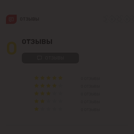
Вадул-луй-Водэ
ОТЗЫВЫ
Ватра
Гидигич
0
ОТЗЫВЫ
Гратиешты
ОТЗЫВЫ
Данчены
0 ОТЗЫВЫ
Думбрава
0 ОТЗЫВЫ
0 ОТЗЫВЫ
Дурлешты
0 ОТЗЫВЫ
0 ОТЗЫВЫ
Кодру
Колоница