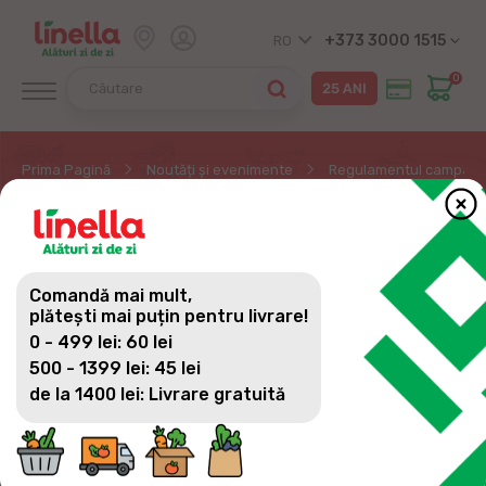
+373 3000 1515
RO
0
Prima Pagină
Noutăți și evenimente
Regulamentul campanie
REGULAMENTUL
CAMPANIEI LA PICNIC CU
Comandă mai mult,
MASTERCARD ȘI
plătești mai puțin pentru livrare!
0 - 499 lei: 60 lei
LINELLA
500 - 1399 lei: 45 lei
de la 1400 lei: Livrare gratuită
Regulamentul campaniei ,,La picnic cu Mastercard