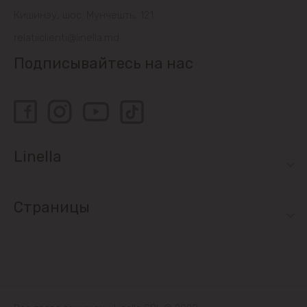
Кишинэу, шос. Мунчешть, 121
relatiiclienti@linella.md
Подписывайтесь на нас
Linella
Страницы