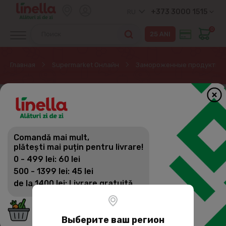
+373 3000 1515
RU
0
Главная
Supermarket Онлайн
Замороженные продукты
Comandă mai mult,
plătești mai puțin pentru livrare!
0 - 499 lei: 60 lei
500 - 1399 lei: 45 lei
de la 1400 lei: Livrare gratuită
Выберите ваш регион