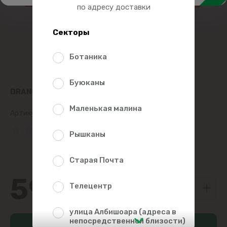
по адресу доставки
Секторы
Ботаника
Буюканы
DRANCOR ТЕСТО СЛОЕНОЕ РЕЗАНОЕ 800Г
Маленькая малина
Артикул:
45578
(0 Рейтинг)
Рышканы
Старая Почта
59
99
Телецентр
улица Албишоара (адреса в
непосредственной близости)
Добавить в корзину