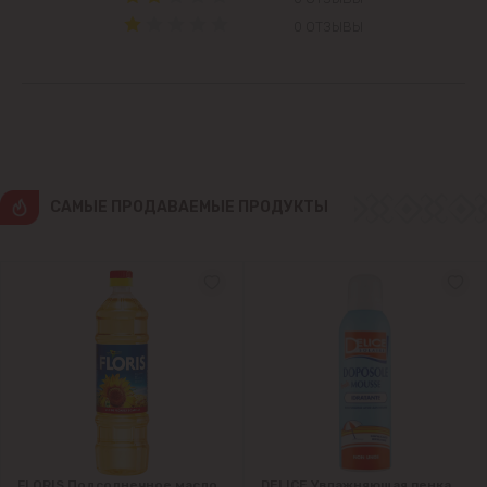
0 ОТЗЫВЫ
Ватра
Гидигич
Гратиешты
CАМЫЕ ПРОДАВАЕМЫЕ ПРОДУКТЫ
Данчены
Думбрава
Дурлешты
Кодру
Колоница
FLORIS Подсолнечное масло
DELICE Увлажняющая пенка