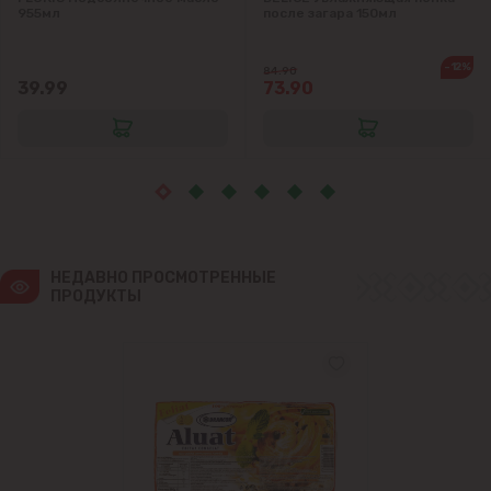
Крикова
955мл
после загара 150мл
Крузешты
-12%
84.90
39.99
73.90
Магдачешть
Ставчены
Сынджера
НЕДАВНО ПРОСМОТРЕННЫЕ 
Тогатин
ПРОДУКТЫ
Трушень
Чореску
Яловены