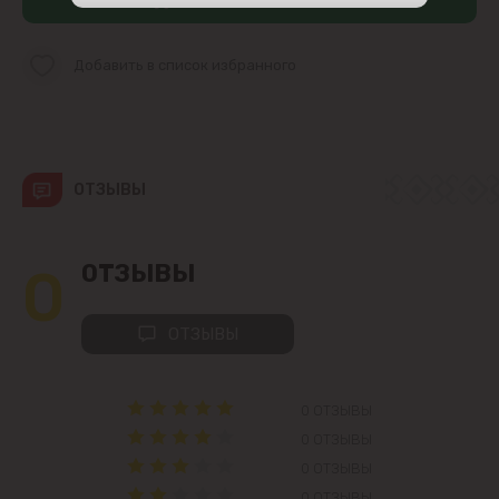
Центр
Добавить в список избранного
Чеканы
Пригороды
ОТЗЫВЫ
Goianul Nou
Sociteni
0
ОТЗЫВЫ
Бачой
ОТЗЫВЫ
Бубуечь
0 ОТЗЫВЫ
Будешты
0 ОТЗЫВЫ
0 ОТЗЫВЫ
Вадул-луй-Водэ
0 ОТЗЫВЫ