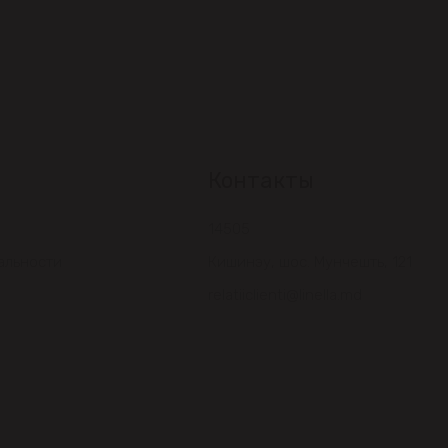
Контакты
14505
альности
Кишинэу, шос. Мунчешть, 121
relatiiclienti@linella.md