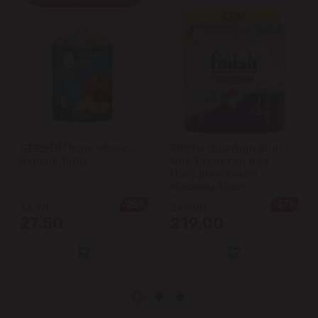
Ватра
Гидигич
Гратиешты
Данчены
GERBER Пюре яблоко-
FINISH Quantum All in
Думбрава
персик 150g
One Таблетки для
Посудомоечной
Дурлешты
Машины 60шт
-25%
-37%
36.70
349.00
27.50
219.00
Кодру
Колоница
Крикова