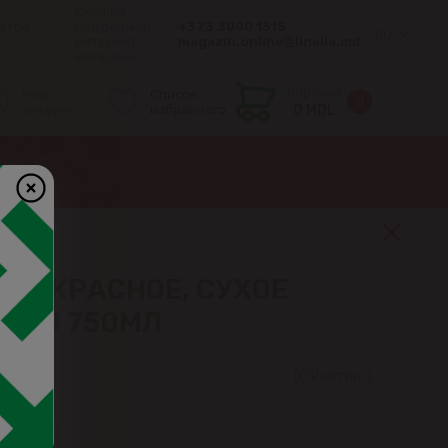
Служба
втра
поддержки
+373 3000 1515
RU
интернет-
magazin.online@linella.md
магазина:
Корзина
Мой
Список
0
аккаунт
избранного
0 MDL
ИНО КРАСНОЕ, СУХОЕ
ODRU 750МЛ
(0 Рейтинг)