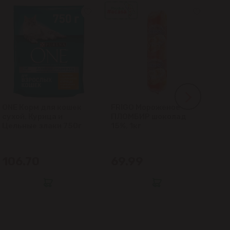
ONE Корм для кошек
FRIGO Мороженое
LA
сухой, Курица и
ПЛОМБИР шоколад
гл
Цельные злаки 750г
15%, 1кг
кл
106.70
69.99
6