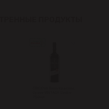
Крузешты
Магдачешть
ТРЕННЫЕ ПРОДУКТЫ
Ставчены
Сынджера
Тогатин
Трушень
Чореску
CRICOVA Вино Красное,
Яловены
Сухое VINTAGE Codru
750мл