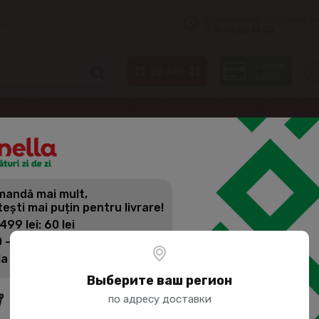
Ближайшая доставка за
н
с 10:00 до 14:00
ино
CRICOVA Вино Красное, Сухое VINTAGE Codru 750мл
andă mai mult,
CRICOVA В
tești mai puțin pentru livrare!
VINTAGE C
 499 lei: 60 lei
 - 1399 lei: 45 lei
la 1400 lei: Livrare gratuită
Артикул:
2638
Выберите ваш регион
по адресу доставки