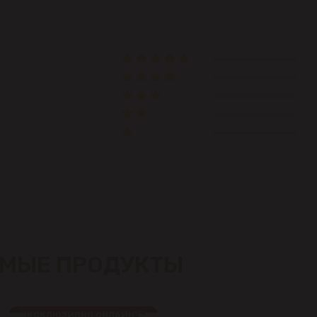
Чеканы
Пригороды
Goianul Nou
Sociteni
Бачой
Бубуечь
Будешты
МЫЕ ПРОДУКТЫ
Вадул-луй-Водэ
ЭКСКЛЮЗИВНО ОНЛАЙН