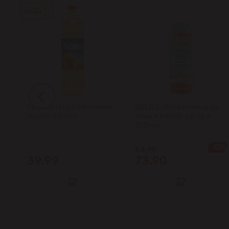
FLORIS Подсолнечное
DELICE Увлажняющая
ок
масло 955мл
пенка после загара
150мл
-12%
84.90
39.99
73.90