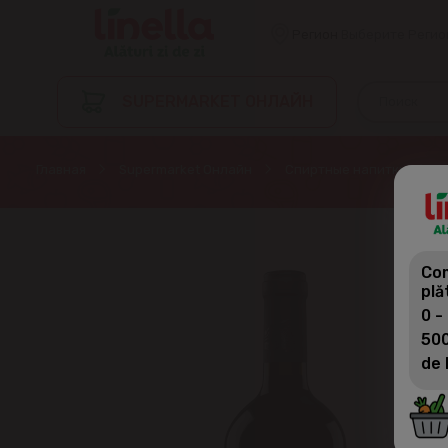
Регион
Выберите Регио
SUPERMARKET ОНЛАЙН
Главная
Supermarket Онлайн
Спиртные напитки
В
Com
plă
0 -
500
de 