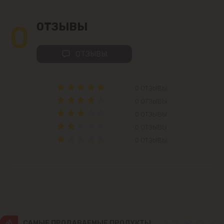
Колоница
0
ОТЗЫВЫ
Крикова
ОТЗЫВЫ
Крузешты
0 ОТЗЫВЫ
Магдачешть
0 ОТЗЫВЫ
0 ОТЗЫВЫ
Ставчены
0 ОТЗЫВЫ
Сынджера
0 ОТЗЫВЫ
Тогатин
Трушень
Чореску
CАМЫЕ ПРОДАВАЕМЫЕ ПРОДУКТЫ