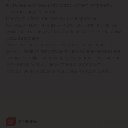
Будешты
выделение слюны, которая помогает устранять
остатки пищи из зубов.
Продукт обогащен злаками, минералами,
Вадул-луй-Водэ
белковыми растительными экстрактами. Активные
компоненты лакомства обеспечивают комплексный
Ватра
уход за зубами.
Сульфат цинка замедляет образование зубного
Гидигич
камня и позволяет устранить его во время жевания.
Триполифосфат натрия предотвращает отложение
Гратиешты
кальция на зубах. Лакомство не содержит
искусственных ароматизаторов и красителей.
Данчены
Думбрава
Дурлешты
Кодру
ОТЗЫВЫ