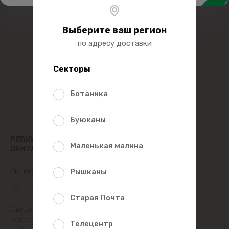
Выберите ваш регион
по адресу доставки
Секторы
Ботаника
Буюканы
PEDIGREE ЛАКОМСТВО ДЛЯ ЧИСТКИ ЗУБОВ
Маленькая малина
DENTASTIX 77Г
Артикул:
495784
Рышканы
(0 Рейтинг)
Старая Почта
Съедобная «зубная щетка» для собак! Лакомство
Dentastix известного бренда Pedigree обеспечит
Телецентр