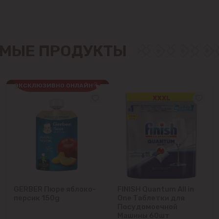
Крикова
Крузешты
МЫЕ ПРОДУКТЫ
Магдачешть
ЭКСКЛЮЗИВНО ОНЛАЙН
Ставчены
Сынджера
Тогатин
Трушень
Чореску
GERBER Пюре яблоко-
FINISH Quantum All in
персик 150g
One Таблетки для
Посудомоечной
Яловены
Машины 60шт