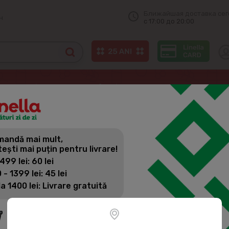
Ближайшая доставка сег
н
с 17:00 до 20:00
животных
Питание для собак
КЛУБ 4 ЛАПЫ Корм для маленьк
andă mai mult,
КЛУБ 4 ЛА
tești mai puțin pentru livrare!
СОБАК, СО
 499 lei: 60 lei
 - 1399 lei: 45 lei
la 1400 lei: Livrare gratuită
Артикул:
277812
Корм для маленьких с