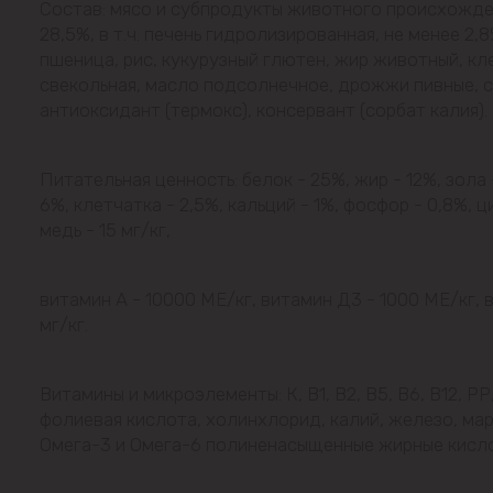
Состав: мясо и субпродукты животного происхожде
28,5%, в т.ч. печень гидролизированная, не менее 2,8
пшеница, рис, кукурузный глютен, жир животный, кл
свекольная, масло подсолнечное, дрожжи пивные, с
антиоксидант (термокс), консервант (сорбат калия).
Питательная ценность: белок - 25%, жир - 12%, зола 
6%, клетчатка - 2,5%, кальций - 1%, фосфор - 0,8%, ци
медь - 15 мг/кг,
витамин А - 10000 МЕ/кг, витамин Д3 - 1000 МЕ/кг, 
мг/кг.
Витамины и микроэлементы: К, В1, В2, В5, В6, В12, РР
фолиевая кислота, холинхлорид, калий, железо, мар
Омега-3 и Омега-6 полиненасыщенные жирные кисл