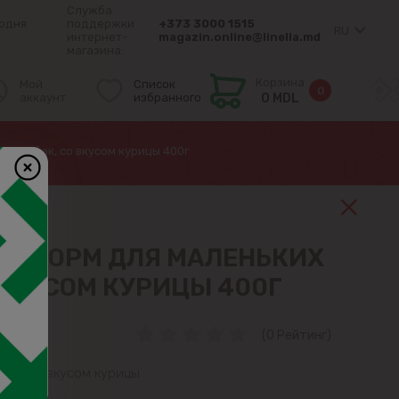
Служба
одня
поддержки
+373 3000 1515
RU
интернет-
magazin.online@linella.md
магазина:
Корзина
Мой
Список
0
аккаунт
избранного
0 MDL
их собак, со вкусом курицы 400г
ПЫ КОРМ ДЛЯ МАЛЕНЬКИХ
 ВКУСОМ КУРИЦЫ 400Г
(0 Рейтинг)
обак со вкусом курицы