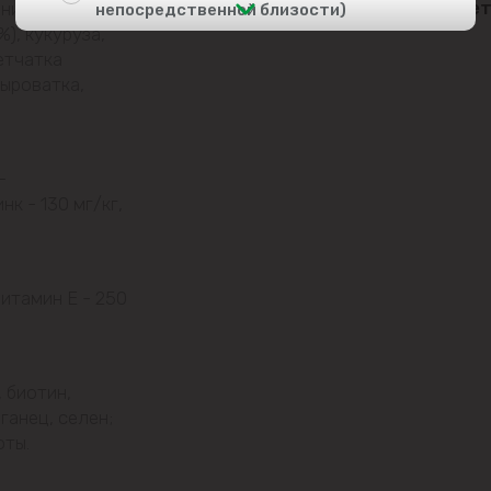
Энергет
ния (не менее
непосредственной близости)
%), кукуруза,
етчатка
Центр
ыроватка,
Чеканы
Пригороды
-
нк - 130 мг/кг,
Goianul Nou
Sociteni
витамин Е - 250
Бачой
, биотин,
Бубуечь
ганец, селен;
оты.
Будешты