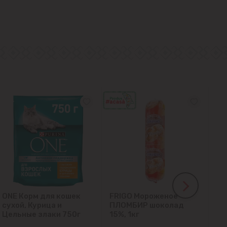
ONE Корм для кошек
FRIGO Мороженое
LA
сухой, Курица и
ПЛОМБИР шоколад
гл
Цельные злаки 750г
15%, 1кг
кл