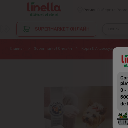
Регион
Выберите Регио
SUPERMARKET ОНЛАЙН
Главная
Supermarket Онлайн
Корм & Aксессуары для 
Com
plă
0 -
500
de 