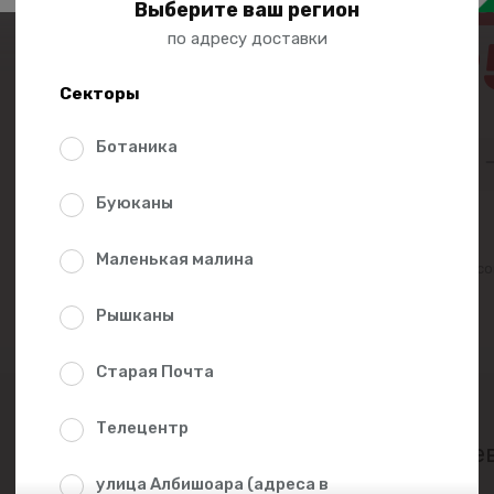
1
Выберите ваш регион
по адресу доставки
27.9
Секторы
32.90
Ботаника
Буюканы
Маленькая малина
Добавить в списо
Рышканы
Старая Почта
Телецентр
Пищев
улица Албишоара (адреса в