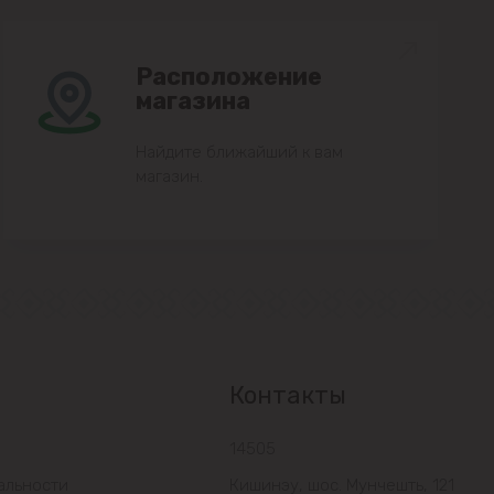
Расположение
магазина
Найдите ближайший к вам
магазин.
Контакты
14505
альности
Кишинэу, шос. Мунчешть, 121