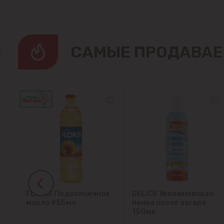
CАМЫЕ ПРОДАВАЕ
FLORIS Подсолнечное
DELICE Увлажняющая
ок
масло 955мл
пенка после загара
150мл