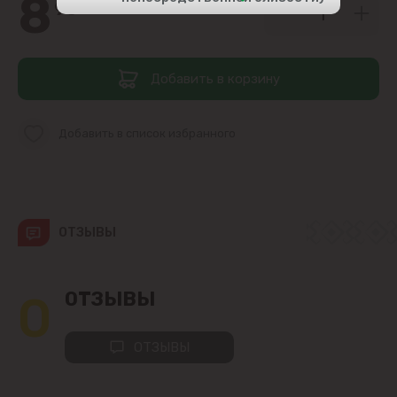
8
90
Центр
Добавить в корзину
Чеканы
Пригороды
Добавить в список избранного
Goianul Nou
Sociteni
ОТЗЫВЫ
Бачой
0
ОТЗЫВЫ
Бубуечь
ОТЗЫВЫ
Будешты