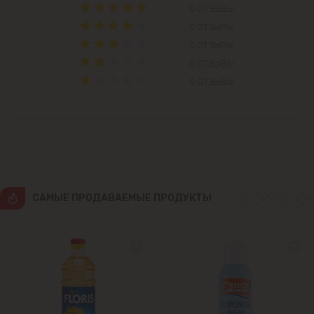
Вадул-луй-Водэ
0 ОТЗЫВЫ
0 ОТЗЫВЫ
Ватра
0 ОТЗЫВЫ
0 ОТЗЫВЫ
Гидигич
0 ОТЗЫВЫ
Гратиешты
Данчены
Думбрава
CАМЫЕ ПРОДАВАЕМЫЕ ПРОДУКТЫ
Дурлешты
Кодру
Колоница