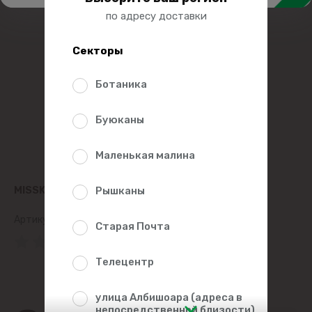
по адресу доставки
Секторы
Ботаника
Буюканы
Маленькая малина
MISSKIS КОРМ ДЛЯ КОШЕК, ТЕЛЯТИНА 100Г
Рышканы
Артикул:
474061
Старая Почта
(0 Рейтинг)
Телецентр
улица Албишоара (адреса в
непосредственной близости)