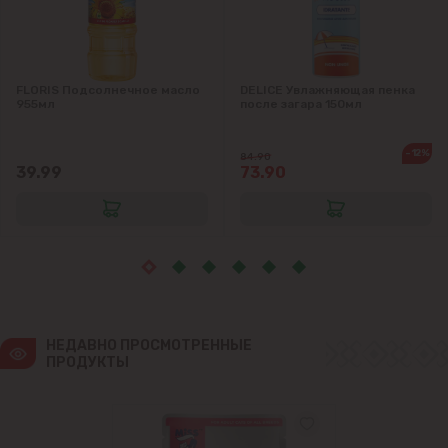
Крикова
Крузешты
FLORIS Подсолнечное масло
DELICE Увлажняющая пенка
955мл
после загара 150мл
Магдачешть
-12%
84.90
Ставчены
39.99
73.90
Сынджера
Тогатин
Трушень
НЕДАВНО ПРОСМОТРЕННЫЕ 
ПРОДУКТЫ
Чореску
Яловены