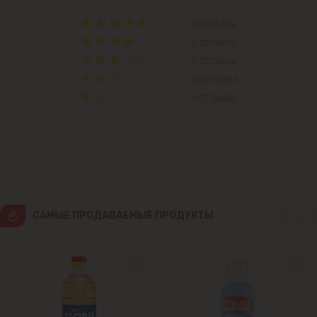
Колоница
0 ОТЗЫВЫ
0 ОТЗЫВЫ
Крикова
0 ОТЗЫВЫ
0 ОТЗЫВЫ
Крузешты
0 ОТЗЫВЫ
Магдачешть
Ставчены
Сынджера
CАМЫЕ ПРОДАВАЕМЫЕ ПРОДУКТЫ
Тогатин
Трушень
Чореску