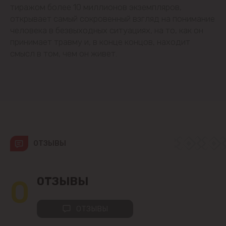
Будешты
тиражом более 10 миллионов экземпляров,
открывает самый сокровенный взгляд на понимание
Вадул-луй-Водэ
человека в безвыходных ситуациях, на то, как он
принимает травму и, в конце концов, находит
Ватра
смысл в том, чем он живет.
Гидигич
Гратиешты
Данчены
ОТЗЫВЫ
Думбрава
0
ОТЗЫВЫ
Дурлешты
Кодру
ОТЗЫВЫ