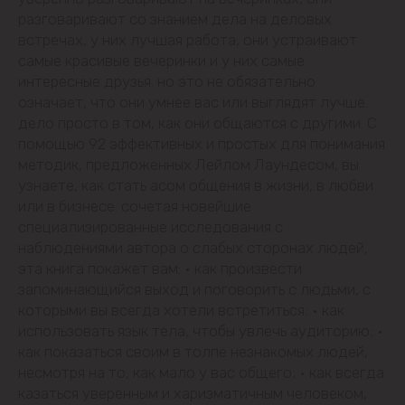
разговаривают со знанием дела на деловых
Будешты
встречах, у них лучшая работа, они устраивают
самые красивые вечеринки и у них самые
Вадул-луй-Водэ
интересные друзья. но это не обязательно
означает, что они умнее вас или выглядят лучше.
дело просто в том, как они общаются с другими. С
Ватра
помощью 92 эффективных и простых для понимания
методик, предложенных Лейлом Лаундесом, вы
Гидигич
узнаете, как стать асом общения в жизни, в любви
или в бизнесе. сочетая новейшие
Гратиешты
специализированные исследования с
наблюдениями автора о слабых сторонах людей,
Данчены
эта книга покажет вам: • как произвести
запоминающийся выход и поговорить с людьми, с
которыми вы всегда хотели встретиться; • как
Думбрава
использовать язык тела, чтобы увлечь аудиторию; •
как показаться своим в толпе незнакомых людей,
Дурлешты
несмотря на то, как мало у вас общего; • как всегда
казаться уверенным и харизматичным человеком,
Кодру