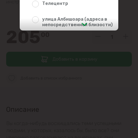
инструмент в разговорах.
Телецентр
улица Албишоара (адреса в
непосредственной близости)
205
00
Центр
Чеканы
Добавить в корзину
Пригороды
Добавить в список избранного
Goianul Nou
Sociteni
Описание
Бачой
Вы когда-нибудь восхищались теми успешными
людьми, у которых, казалось бы, было все? они
Бубуечь
уверенно разговаривают на вечеринках, они