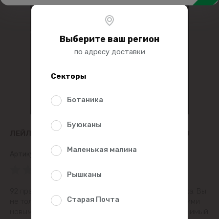
Выберите ваш регион
по адресу доставки
Секторы
Ботаника
Буюканы
ЛЕЙЛ ЛАУНДЕС. КАК ОБЩАТЬСЯ С КЕМ УГОДНО
Маленькая малина
Артикул:
509923
(0 Рейтинг)
Рышканы
92 правила поведения для гарантированного успеха. Вы
Старая Почта
не только сломаете лед, но и поразите других своими
новыми навыками. Лучший гид для умных... незаменимый