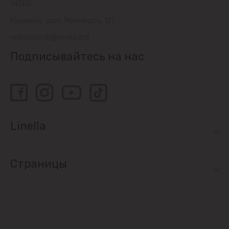
14505
Кишинэу, шос. Мунчешть, 121
relatiiclienti@linella.md
Подписывайтесь на нас
Linella
Страницы