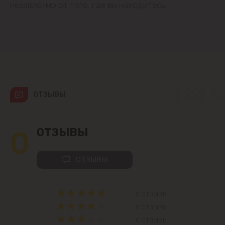
независимо от того, где вы находитесь.
Колоница
Крикова
Крузешты
ОТЗЫВЫ
Магдачешть
Ставчены
0
ОТЗЫВЫ
Сынджера
ОТЗЫВЫ
Тогатин
0 ОТЗЫВЫ
Трушень
0 ОТЗЫВЫ
0 ОТЗЫВЫ