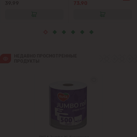
Крикова
39.99
73.90
Крузешты
Магдачешть
Ставчены
НЕДАВНО ПРОСМОТРЕННЫЕ 
ПРОДУКТЫ
Сынджера
Тогатин
Трушень
Чореску
Яловены
РУТА Jumbo XL Бумажное