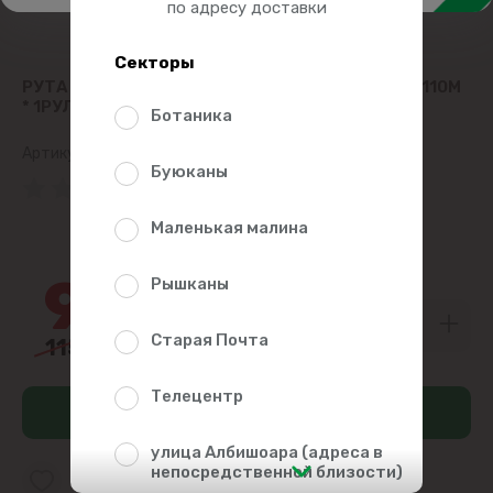
по адресу доставки
Секторы
РУТА JUMBO XL БУМАЖНОЕ ПОЛОТЕНЦЕ 2СЛ * 110М
* 1РУЛ
Ботаника
Артикул:
2011261
Буюканы
(0 Рейтинг)
Маленькая малина
18%
94
Рышканы
30
Старая Почта
115
00
Телецентр
Добавить в корзину
улица Албишоара (адреса в
непосредственной близости)
Добавить в список избранного