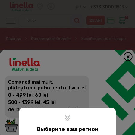
+373 3000 1515
RU
0
Главная
Supermarket Онлайн
Хозяйственные товары
Comandă mai mult,
plătești mai puțin pentru livrare!
0 - 499 lei: 60 lei
500 - 1399 lei: 45 lei
de la 1400 lei: Livrare gratuită
Выберите ваш регион