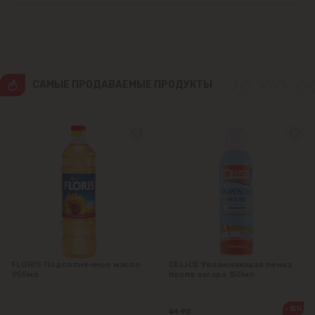
Ватра
Гидигич
CАМЫЕ ПРОДАВАЕМЫЕ ПРОДУКТЫ
Гратиешты
Данчены
Думбрава
Дурлешты
Кодру
FLORIS Подсолнечное масло
DELICE Увлажняющая пенка
955мл
после загара 150мл
Колоница
-12%
84.90