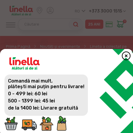
+373 3000 1515
RO
0
Prima Pagină
Noutăți și evenimente
Linella a colectat pest
LINELLA A COLECTAT
PESTE 45 DE TONE DE
Comandă mai mult,
ALIMENTE ÎN CADRUL
plătești mai puțin pentru livrare!
0 - 499 lei: 60 lei
CAMPANIEI MASA
500 - 1399 lei: 45 lei
BUCURIEI 2026
de la 1400 lei: Livrare gratuită