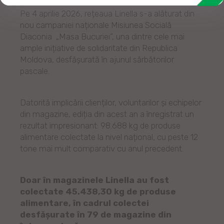
Pe 4 aprilie 2026, rețeaua Linella s-a alăturat din
nou campaniei naționale Misiunea Socială
Diaconia „Masa Bucuriei”, una dintre cele mai
ample inițiative de solidaritate din Republica
Moldova, desfășurată în ajunul sărbătorilor
pascale.
Datorită implicării clienților, voluntarilor și echipelor
din magazine, ediția din acest an a înregistrat un
rezultat impresionant: 98.688 kg de produse
alimentare colectate la nivel național, cu peste 12
tone mai mult comparativ cu anul precedent.
Doar în magazinele Linella au fost
colectate 45.438,30 kg de produse
alimentare, în cadrul colectei
desfășurate în 79 de magazine din