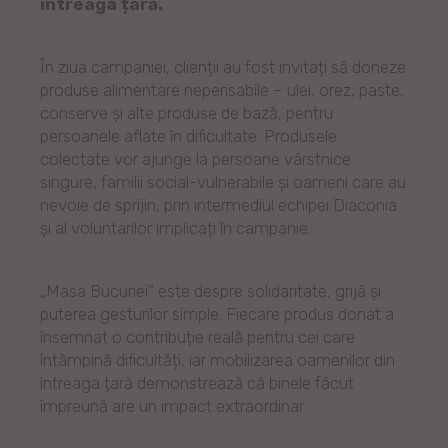
întreaga țară.
În ziua campaniei, clienții au fost invitați să doneze
produse alimentare neperisabile – ulei, orez, paste,
conserve și alte produse de bază, pentru
persoanele aflate în dificultate. Produsele
colectate vor ajunge la persoane vârstnice
singure, familii social-vulnerabile și oameni care au
nevoie de sprijin, prin intermediul echipei Diaconia
și al voluntarilor implicați în campanie.
„Masa Bucuriei” este despre solidaritate, grijă și
puterea gesturilor simple. Fiecare produs donat a
însemnat o contribuție reală pentru cei care
întâmpină dificultăți, iar mobilizarea oamenilor din
întreaga țară demonstrează că binele făcut
împreună are un impact extraordinar.