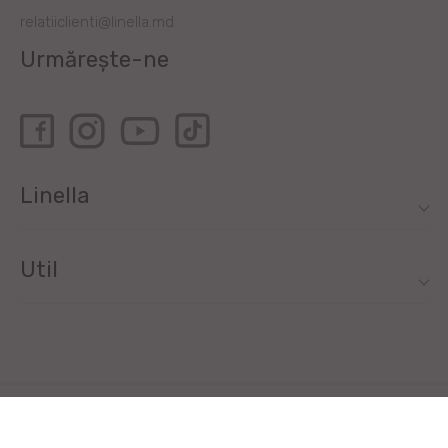
relatiiclienti@linella.md
Urmărește-ne
Linella
Util
Toate drepturile rezervate de Linella SRL © 2020