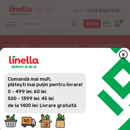
+373 3000 1515
RO
0
Prima Pagină
Noutăți și evenimente
Linella, premiată cu 6 d
LINELLA, PREMIATĂ CU 6
DISTINCȚII ÎN CADRUL
Comandă mai mult,
CONCURSULUI - MARCA
plătești mai puțin pentru livrare!
0 - 499 lei: 60 lei
COMERCIALĂ A ANULUI
500 - 1399 lei: 45 lei
2025
de la 1400 lei: Livrare gratuită