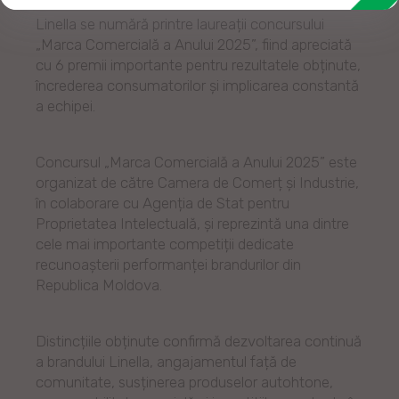
Linella se numără printre laureații concursului
„Marca Comercială a Anului 2025”, fiind apreciată
cu 6 premii importante pentru rezultatele obținute,
încrederea consumatorilor și implicarea constantă
a echipei.
Concursul „Marca Comercială a Anului 2025” este
organizat de către Camera de Comerț și Industrie,
în colaborare cu Agenția de Stat pentru
Proprietatea Intelectuală, și reprezintă una dintre
cele mai importante competiții dedicate
recunoașterii performanței brandurilor din
Republica Moldova.
Distincțiile obținute confirmă dezvoltarea continuă
a brandului Linella, angajamentul față de
comunitate, susținerea produselor autohtone,