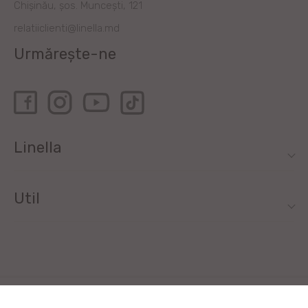
Chișinău, șos. Muncești, 121
relatiiclienti@linella.md
Urmărește-ne
Linella
Util
Toate drepturile rezervate de Linella SRL © 2020