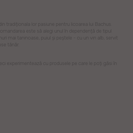
din tradiționala lor pasiune pentru licoarea lui Bachus.
mandarea este să alegi unul în dependență de tipul
i mai taninoase, puiul și peștele - cu un vin alb, servit
se tânăr.
, deci experimentează cu produsele pe care le poți găsi în