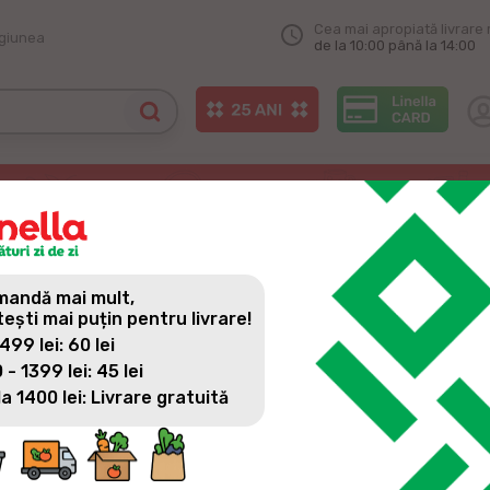
Cea mai apropiată livrare 
egiunea
de la 10:00 până la 14:00
u o cină inegalabil de bună pentru starea ta de bine și ușor de pregătit
 O CINĂ INEGALABIL DE BU
IT
andă mai mult,
tești mai puțin pentru livrare!
 499 lei: 60 lei
 - 1399 lei: 45 lei
la 1400 lei: Livrare gratuită
Știi acele clipe inconfundabile când revii acasă, pornești o mu
momentul când familia se reunește în jurul unei mese pentru 