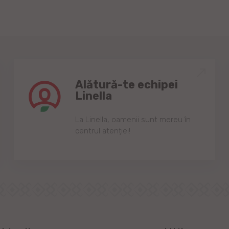
Alătură-te echipei
Linella
Lа Linellа, oаmenii sunt mereu în
centrul аtenției!