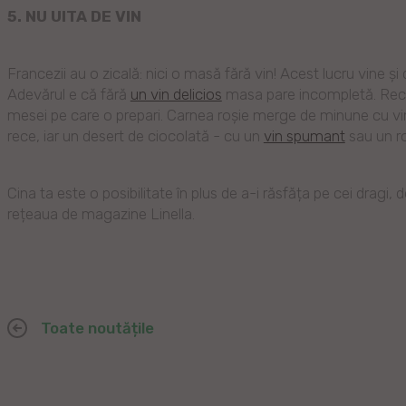
5. NU UITA DE VIN
Francezii au o zicală: nici o masă fără vin! Acest lucru vine și 
Adevărul e că fără
un vin delicios
masa pare incompletă. Reco
mesei pe care o prepari. Carnea roșie merge de minune cu vinur
rece, iar un desert de ciocolată - cu un
vin spumant
sau un ro
Cina ta este o posibilitate în plus de a-i răsfăța pe cei dragi
rețeaua de magazine Linella.
Toate noutățile