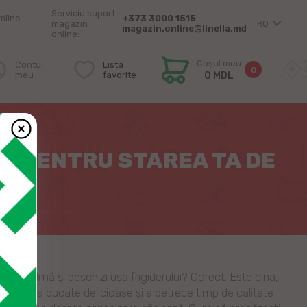
Serviciu suport
mîine
+373 3000 1515
magazin
RO
magazin.online@linella.md
online:
Coșul meu
Contul
Lista
0
meu
favorite
0 MDL
NĂ PENTRU STAREA TA DE
zică calmă și deschizi ușa frigiderului? Corect. Este cina,
a savura bucate delicioase și a petrece timp de calitate