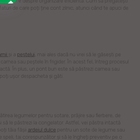
i, prima - e despre organizare eficientă. Cum să pregătești
turi de care poți ține cont zilnic, atunci când te apuci de
rnii
și a
peștelui
, mai ales dacă nu vrei să le găsești pe
arnea sau peștele în frigider. În acest fel, întreg procesul
actă. În plus, un pont bun este să păstrezi carnea sau
 poți ușor despacheta și găti.
tirea legumelor pentru sotare, prăjire sau fierbere, de
 să le păstrezi la congelator. Astfel, vei păstra intactă
oți tăia fâșii
ardeiul dulce
pentru un sote de legume sau
 speli, tai corespunzător și să le îngheți preventiv pe o