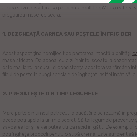
alături de cei dragi. Dacă ultima parte ține exclusiv de emoți
o cină savuroasă fără să pierzi prea mult timp? Iată câteva sfa
pregătirea mesei de seară.
1. DEZGHEAȚĂ CARNEA SAU PEȘTELE ÎN FRIGIDER
Acest aspect ține nemijlocit de păstrarea intactă a calității
că
masă stricate. De aceea, cu o zi înainte, scoate la dezghețat c
este mai lent, iar sucul și consistența acestora va rămâne int
fileul de pește în pungi speciale de înghețat, astfel încât să le
2. PREGĂTEȘTE DIN TIMP LEGUMELE
Mare parte din timpul petrecut la bucătărie se rezumă în pregă
aceea poți apela la un mic secret. Să tai legumele preventiv și
savoarea lor și le vei putea utiliza rapid în gătit. De exemplu, p
poți îngheța broccoli pentru o supă cremă. Este suficient să le