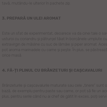
tavă, mutându-le ulterior în pachete zip.
3. PREPARĂ UN ULEI AROMAT
Este un sfat de experimentat, deoarece va da cinei tale o sav
usturoi cu coriandru și pătrunjel tăiat în borcănele umplute c
extravirgin de măsline cu suc de lămâie și piper aromat. Acest
pot aroma marinadele cu carne și pește. În plus, se păstrează 
orice masă.
4. FĂ-ȚI PLINUL CU BRÂNZETURI ȘI CAȘCAVALURI
Brânzeturile și cașcavalurile maturate sau cele „tinere” sunt 
bază, de exemplu pentru paste sau carne, or pot să fie un acc
plus, pentru serile când nu ai chef de gătit în exces, poți ser