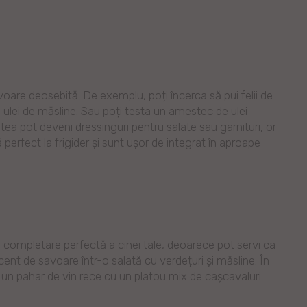
oare deosebită. De exemplu, poți încerca să pui felii de
u ulei de măsline. Sau poți testa un amestec de ulei
ea pot deveni dressinguri pentru salate sau garnituri, or
perfect la frigider și sunt ușor de integrat în aproape
o completare perfectă a cinei tale, deoarece pot servi ca
ent de savoare într-o salată cu verdețuri și măsline. În
vi un pahar de vin rece cu un platou mix de cașcavaluri.