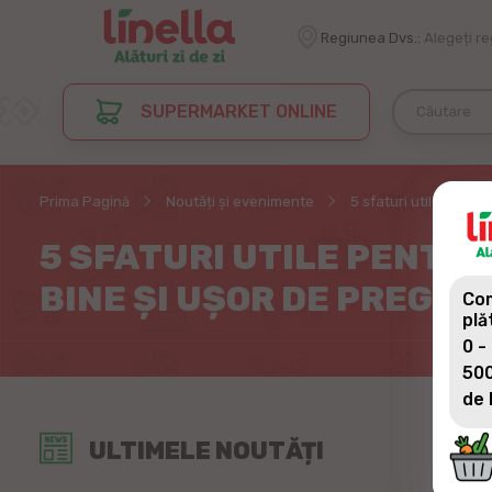
Regiunea Dvs.:
Alegeți r
SUPERMARKET ONLINE
Prima Pagină
Noutăți și evenimente
5 sfaturi utile pentr
5 SFATURI UTILE PENTRU
BINE ȘI UȘOR DE PREGĂT
Com
plă
0 -
500
de 
ULTIMELE NOUTĂȚI