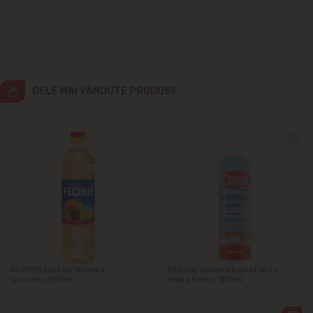
Ialoveni
Măgdăcești
CELE MAI VÂNDUTE PRODUSE
Sîngera
Sociteni
Stăuceni
Tohatin
Trușeni
FLORIS Ulei de floarea
DELICE Spuma hidratanta
soarelui 955ml
dupa bronz 150ml
Vadul lui Vodă