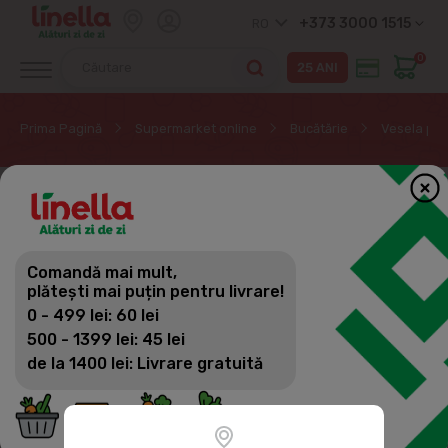
+373 3000 1515
RO
0
Prima Pagină
Supermarket online
Bucătărie
Vesela pen
EXCLUSIV ONLINE
Comandă mai mult,
plătești mai puțin pentru livrare!
0 - 499 lei: 60 lei
500 - 1399 lei: 45 lei
de la 1400 lei: Livrare gratuită