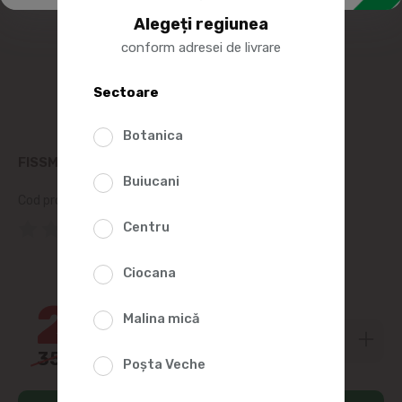
Alegeți regiunea
conform adresei de livrare
Sectoare
Botanica
FISSMAN TIGAIE PENTRU CLATITE 26CM
Buiucani
Cod produs:
509525
(0 Recenzii)
Centru
30%
Ciocana
246
40
Malina mică
352
00
Poșta Veche