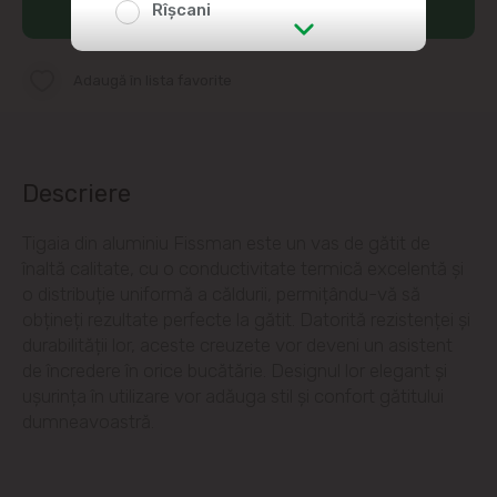
Rîșcani
Adaugă în coș
str. Albișoara (adresele din imediata
Adaugă în lista favorite
apropiere)
Telecentru
Descriere
Suburbii
Tigaia din aluminiu Fissman este un vas de gătit de
Băcioi
înaltă calitate, cu o conductivitate termică excelentă și
o distribuție uniformă a căldurii, permițându-vă să
Bubuieci
obțineți rezultate perfecte la gătit. Datorită rezistenței și
durabilității lor, aceste creuzete vor deveni un asistent
Budești
de încredere în orice bucătărie. Designul lor elegant și
ușurința în utilizare vor adăuga stil și confort gătitului
dumneavoastră.
Ciorescu
Codru