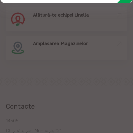
Alătură-te echipei Linella
Amplasarea Magazinelor
Contacte
14505
Chișinău, șos. Muncești, 121