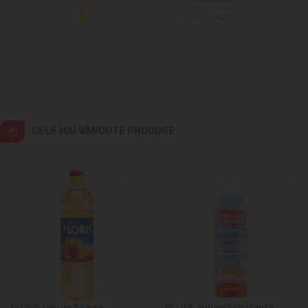
0 RECENZII
Cruzești
Dînceni
Dumbrava
CELE MAI VÂNDUTE PRODUSE
Durlești
Ghidighici
Goianul Nou
Grătiești
Ialoveni
FLORIS Ulei de floarea
DELICE Spuma hidratanta