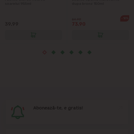
Măgdăcești
soarelui 955ml
dupa bronz 150ml
Sîngera
-12%
84.90
39.99
73.90
Sociteni
Stăuceni
Tohatin
Trușeni
Vadul lui Vodă
Abonează-te, e gratis!
Vatra