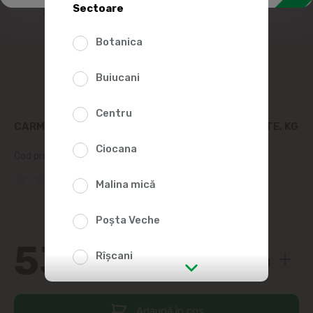
Sectoare
Botanica
Buiucani
Centru
CARMEZ SLANINA CU AMESTEC DE IERBURI SARATE, KG
Ciocana
Cod produs:
2009257
(0 Recenzii)
Malina mică
Poșta Veche
53
10
Rîșcani
str. Albișoara (adresele din imediata
apropiere)
Adaugă în coș