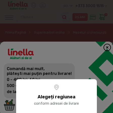
+373 3000 1515
RO
0
Prima Pagină
Supermarket online
Mezeluri și crenvurști
Comandă mai mult,
plătești mai puțin pentru livrare!
0 - 499 lei: 60 lei
500 - 1399 lei: 45 lei
de la 1400 lei: Livrare gratuită
Alegeți regiunea
conform adresei de livrare