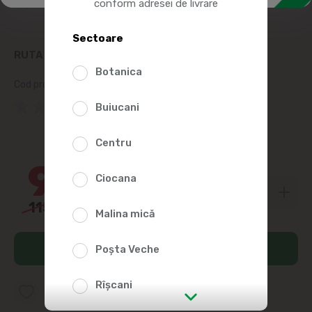
conform adresei de livrare
Sectoare
RUTA PROSOP BUCATARIE JUMBO XL 2STR 110M
Botanica
Cod produs:
2011261
(0 Recenzii)
Buiucani
18%
Centru
94
30
Ciocana
115
00
Malina mică
Adaugă în coș
Poșta Veche
Rîșcani
Adaugă în lista favorite