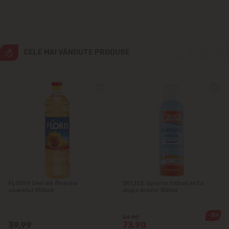
Cricova
Cruzești
CELE MAI VÂNDUTE PRODUSE
Dînceni
Dumbrava
Durlești
Ghidighici
Goianul Nou
FLORIS Ulei de floarea
DELICE Spuma hidratanta
soarelui 955ml
dupa bronz 150ml
Grătiești
-12%
84.90
39.99
73.90
Ialoveni