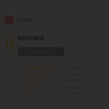
str. Albișoara (adresele din imediata
apropiere)
Telecentru
RECENZII
Suburbii
0
RECENZII
Băcioi
RECENZII
Bubuieci
Budești
0 RECENZII
0 RECENZII
Ciorescu
0 RECENZII
0 RECENZII
Codru
0 RECENZII
Colonița