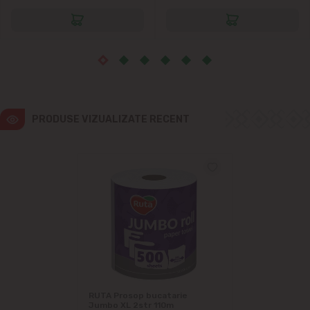
Măgdăcești
Sîngera
Sociteni
PRODUSE VIZUALIZATE RECENT
Stăuceni
Tohatin
Trușeni
Vadul lui Vodă
Vatra
RUTA Prosop bucatarie
Jumbo XL 2str 110m