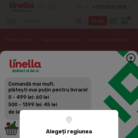
+373 3000 1515
RO
0
Prima Pagină
Supermarket online
Bunuri gospodărești
Comandă mai mult,
plătești mai puțin pentru livrare!
0 - 499 lei: 60 lei
500 - 1399 lei: 45 lei
de la 1400 lei: Livrare gratuită
Alegeți regiunea