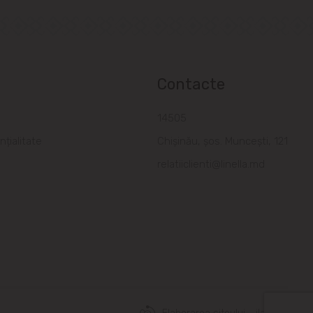
Contacte
a
14505
nțialitate
Chișinău, șos. Muncești, 121
relatiiclienti@linella.md