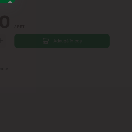
80
/ PET
Adaugă în coș
orite