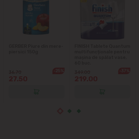
Ialoveni
Măgdăcești
Sîngera
GERBER Piure din mere-
FINISH Tablete Quantum
Sociteni
piersici 150g
multifuncționale pentru
mașina de spălat vase,
60 buc.
Stăuceni
-25%
-37%
36.70
349.00
27.50
219.00
Tohatin
Trușeni
Vadul lui Vodă
Vatra