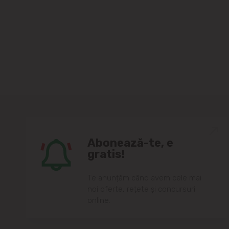
Abonează-te, e
gratis!
Te anunțăm când avem cele mai
noi oferte, rețete și concursuri
online.