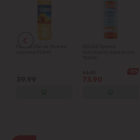
ra
FLORIS Ulei de floarea
DELICE Spuma
soarelui 955ml
hidratanta dupa bronz
150ml
-12%
84.90
39.99
73.90