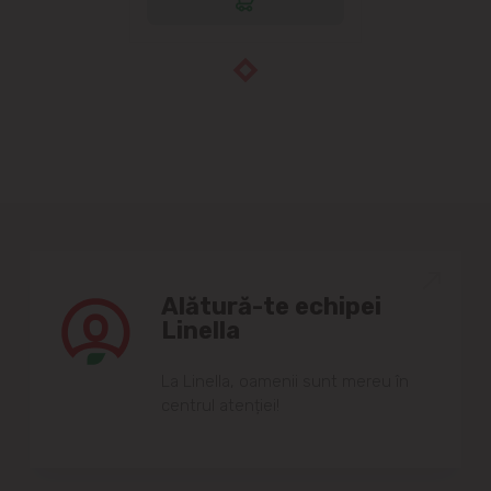
Alătură-te echipei
Linella
Lа Linellа, oаmenii sunt mereu în
centrul аtenției!