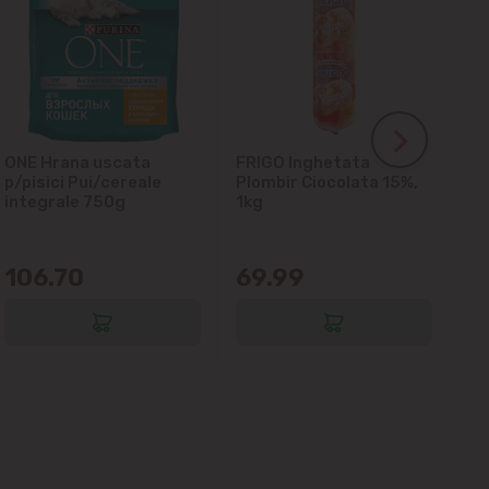
ONE Hrana uscata
FRIGO Inghetata
LA
p/pisici Pui/cereale
Plombir Ciocolata 15%,
gl
integrale 750g
1kg
106.70
69.99
6