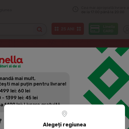
Cea mai apropiată livrare a
egiunea
de la 17:00 până la 20:00
oduse chimice de uz casnic
SANO Gel pentru rufe concentrat Maxima
andă mai mult,
SANO GEL 
tești mai puțin pentru livrare!
MAXIMA BA
 499 lei: 60 lei
 - 1399 lei: 45 lei
la 1400 lei: Livrare gratuită
Cod produs:
390551
Potrivit pentru pielea s
Alegeți regiunea