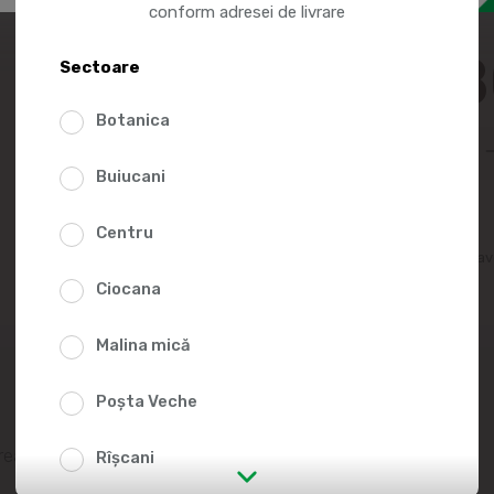
conform adresei de livrare
172.
Sectoare
Botanica
Buiucani
Centru
Adaugă în lista fav
Ciocana
Malina mică
Poșta Veche
area de enzime
Rîșcani