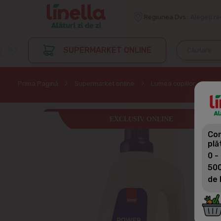
Regiunea Dvs.:
Alegeți r
SUPERMARKET ONLINE
Prima Pagină
Supermarket online
Lumea copiilor
Pr
EXCLUSIV ONLINE
Com
plă
0 -
500
de 