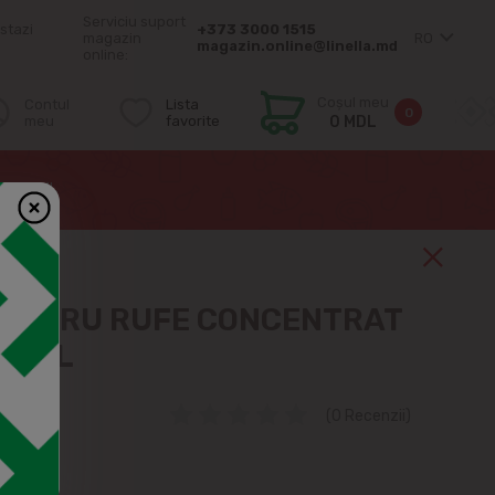
Serviciu suport
stazi
+373 3000 1515
magazin
RO
magazin.online@linella.md
online:
Coșul meu
Contul
Lista
0
meu
favorite
0 MDL
 Baby 1L
PENTRU RUFE CONCENTRAT
BY 1L
(0 Recenzii)
ensibilă