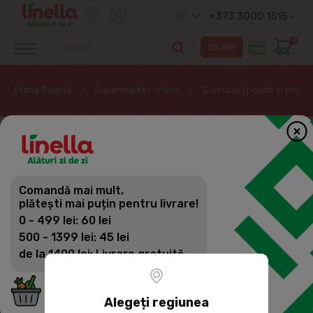
+373 3000 1515
RO
0
Prima Pagină
Supermarket online
Culinărie (posibil și prin
Comandă mai mult,
plătești mai puțin pentru livrare!
0 - 499 lei: 60 lei
500 - 1399 lei: 45 lei
de la 1400 lei: Livrare gratuită
Alegeți regiunea