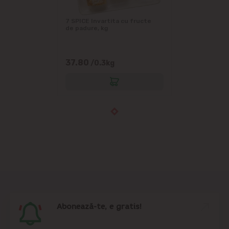
7 SPICE Invartita cu fructe
de padure, kg
37.80
/0.3kg
Abonează-te, e gratis!