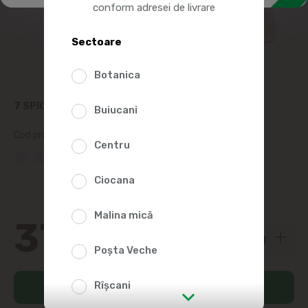
conform adresei de livrare
Sectoare
Botanica
7 SPICE INVARTITA CU FRUCTE DE PADURE, KG
Buiucani
Cod produs:
2010570
Centru
(0 Recenzii)
Ciocana
Malina mică
37
80
Poșta Veche
Rîșcani
Adaugă în coș