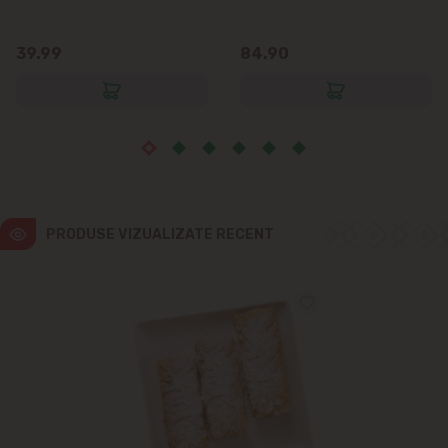
Ialoveni
39.99
84.90
Măgdăcești
Sîngera
Sociteni
Stăuceni
PRODUSE VIZUALIZATE RECENT
Tohatin
Trușeni
Vadul lui Vodă
Vatra