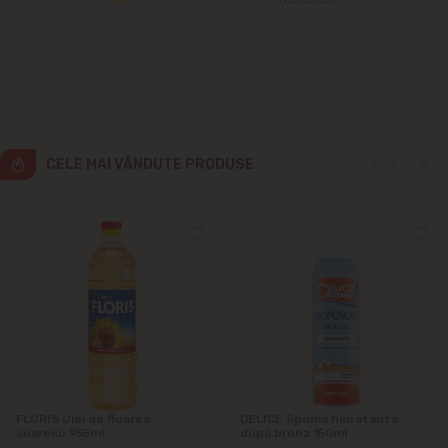
Cricova
Cruzești
Dînceni
CELE MAI VÂNDUTE PRODUSE
Dumbrava
Durlești
Ghidighici
Goianul Nou
Grătiești
FLORIS Ulei de floarea
DELICE Spuma hidratanta
soarelui 955ml
dupa bronz 150ml