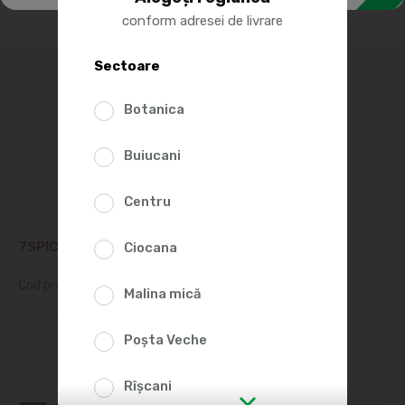
conform adresei de livrare
Sectoare
Botanica
Buiucani
Centru
7SPICE PLACINTE CU VARZA CONGELATE 1.08 KG
Ciocana
Cod produs:
2009607
Malina mică
(0 Recenzii)
Poșta Veche
Rîșcani