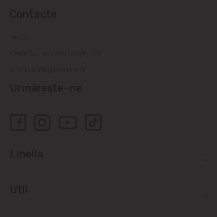
Contacte
14505
Chișinău, șos. Muncești, 121
relatiiclienti@linella.md
Urmărește-ne
Linella
Util