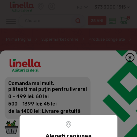
+373 3000 1515
RO
0
Prima Pagină
Supermarket online
Produse congelate
Comandă mai mult,
plătești mai puțin pentru livrare!
0 - 499 lei: 60 lei
500 - 1399 lei: 45 lei
de la 1400 lei: Livrare gratuită
Alegeți regiunea