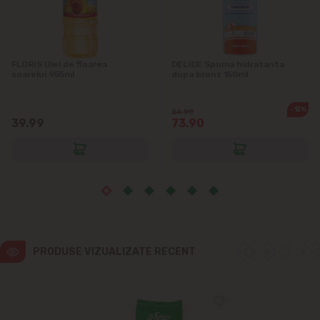
Ialoveni
Măgdăcești
FLORIS Ulei de floarea
DELICE Spuma hidratanta
soarelui 955ml
dupa bronz 150ml
Sîngera
-12%
84.90
Sociteni
39.99
73.90
Stăuceni
Tohatin
Trușeni
PRODUSE VIZUALIZATE RECENT
Vadul lui Vodă
Vatra