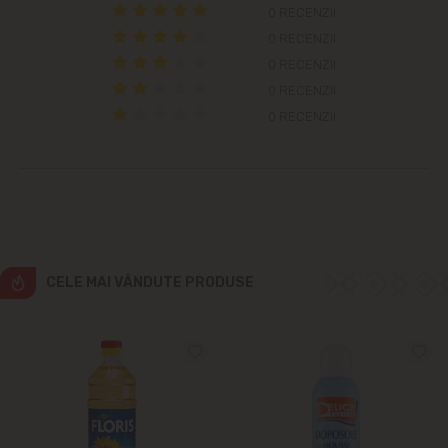
Colonița
0 RECENZII
0 RECENZII
Cricova
0 RECENZII
0 RECENZII
Cruzești
0 RECENZII
Dînceni
Dumbrava
Durlești
CELE MAI VÂNDUTE PRODUSE
Ghidighici
Goianul Nou
Grătiești