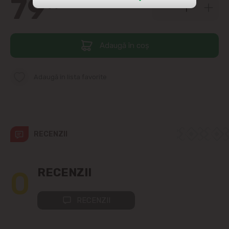
79
99
str. Albișoara (adresele din imediata
apropiere)
Adaugă în coș
Telecentru
Suburbii
Adaugă în lista favorite
Băcioi
Bubuieci
RECENZII
Budești
0
RECENZII
Ciorescu
RECENZII
Codru