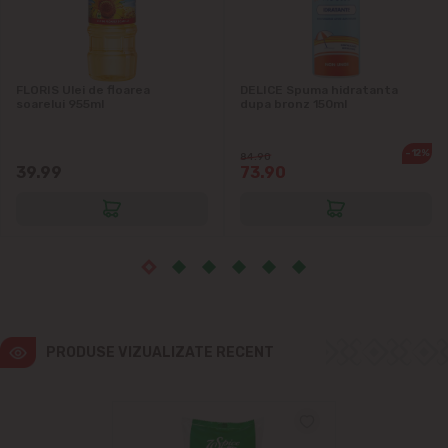
Ialoveni
Măgdăcești
FLORIS Ulei de floarea
DELICE Spuma hidratanta
soarelui 955ml
dupa bronz 150ml
Sîngera
-12%
84.90
Sociteni
39.99
73.90
Stăuceni
Tohatin
Trușeni
PRODUSE VIZUALIZATE RECENT
Vadul lui Vodă
Vatra