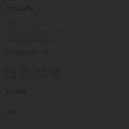
Contacte
14505
Chișinău, șos. Muncești, 121
relatiiclienti@linella.md
Urmărește-ne
Linella
Util