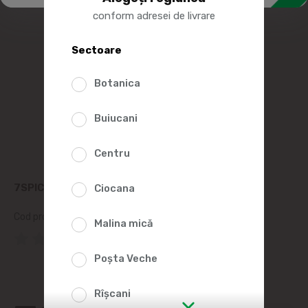
conform adresei de livrare
Sectoare
Botanica
Buiucani
Centru
7SPICE PLACINTE CU VARZA CONGELATE 1.08 KG
Ciocana
Cod produs:
2009607
Malina mică
(0 Recenzii)
Poșta Veche
Rîșcani