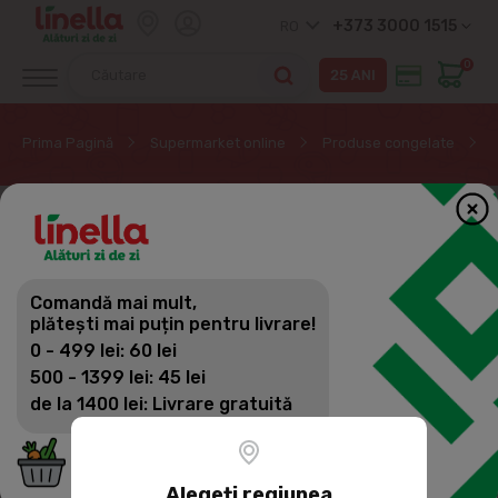
+373 3000 1515
RO
0
Prima Pagină
Supermarket online
Produse congelate
Comandă mai mult,
plătești mai puțin pentru livrare!
0 - 499 lei: 60 lei
500 - 1399 lei: 45 lei
de la 1400 lei: Livrare gratuită
Alegeți regiunea