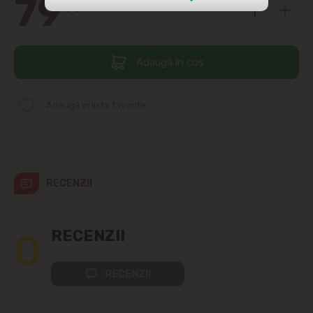
79
99
str. Albișoara (adresele din imediata
apropiere)
Adaugă în coș
Telecentru
Suburbii
Adaugă în lista favorite
Băcioi
Bubuieci
RECENZII
Budești
0
RECENZII
Ciorescu
RECENZII
Codru