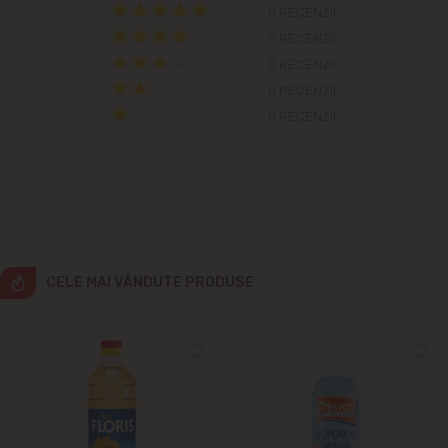
Colonița
0 RECENZII
0 RECENZII
Cricova
0 RECENZII
0 RECENZII
Cruzești
0 RECENZII
Dînceni
Dumbrava
Durlești
CELE MAI VÂNDUTE PRODUSE
Ghidighici
Goianul Nou
Grătiești