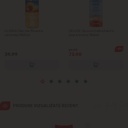
Ialoveni
Măgdăcești
FLORIS Ulei de floarea
DELICE Spuma hidratanta
Sîngera
soarelui 955ml
dupa bronz 150ml
Sociteni
-12%
84.90
39.99
73.90
Stăuceni
Tohatin
Trușeni
PRODUSE VIZUALIZATE RECENT
Vadul lui Vodă
Vatra