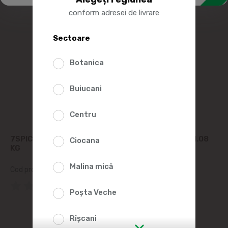
conform adresei de livrare
Sectoare
Botanica
Buiucani
Centru
7SPICE PLACINTE CU CARNE DE PUI CONGELATE 1.08
Ciocana
KG
Malina mică
Cod produs:
2009608
(0 Recenzii)
Poșta Veche
Rîșcani