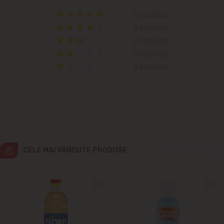
Colonița
0 RECENZII
Cricova
0 RECENZII
0 RECENZII
Cruzești
0 RECENZII
0 RECENZII
Dînceni
Dumbrava
Durlești
CELE MAI VÂNDUTE PRODUSE
Ghidighici
Goianul Nou
Grătiești