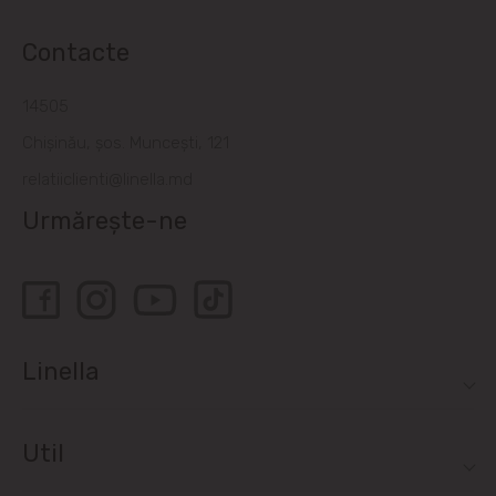
Contacte
14505
Chișinău, șos. Muncești, 121
relatiiclienti@linella.md
Urmărește-ne
Linella
Util