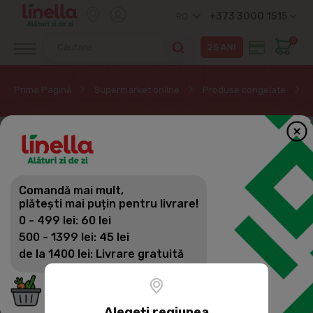
+373 3000 1515
RO
0
Prima Pagină
Supermarket online
Produse congelate
Comandă mai mult,
plătești mai puțin pentru livrare!
0 - 499 lei: 60 lei
500 - 1399 lei: 45 lei
de la 1400 lei: Livrare gratuită
Alegeți regiunea