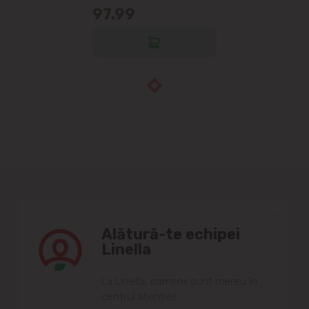
97.99
Alătură-te echipei
Linella
Lа Linellа, oаmenii sunt mereu în
centrul аtenției!