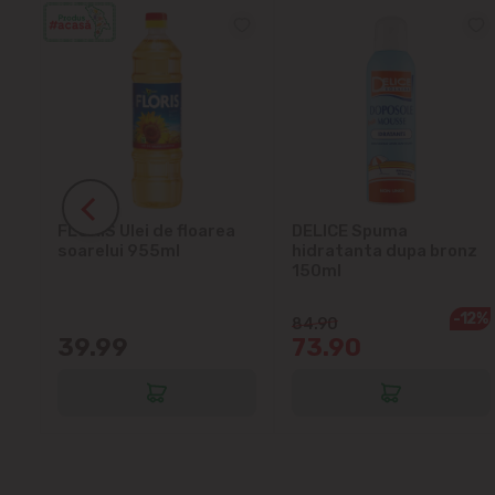
ra
FLORIS Ulei de floarea
DELICE Spuma
soarelui 955ml
hidratanta dupa bronz
150ml
-12%
84.90
39.99
73.90