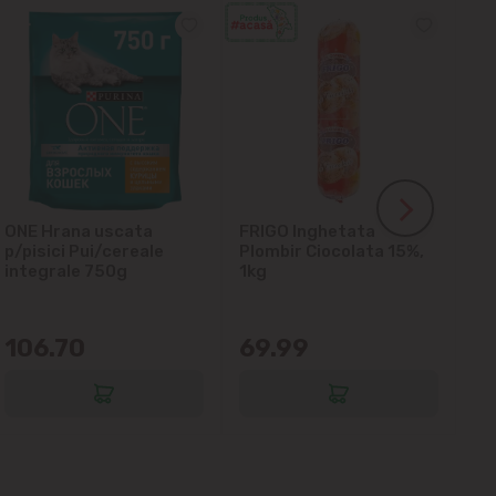
ONE Hrana uscata
FRIGO Inghetata
LA
p/pisici Pui/cereale
Plombir Ciocolata 15%,
gl
integrale 750g
1kg
106.70
69.99
6