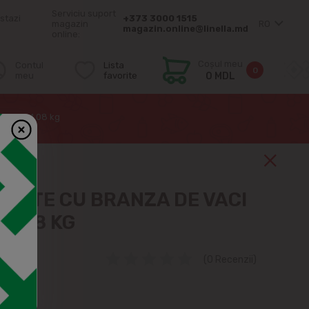
Serviciu suport
stazi
+373 3000 1515
magazin
RO
magazin.online@linella.md
online:
Coșul meu
Contul
Lista
0
meu
favorite
0 MDL
gelate 1.08 kg
CINTE CU BRANZA DE VACI
1.08 KG
(0 Recenzii)