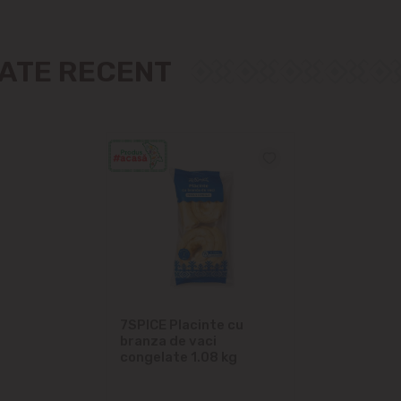
Măgdăcești
Sîngera
ZATE RECENT
Sociteni
Stăuceni
Tohatin
Trușeni
Vadul lui Vodă
7SPICE Placinte cu
Vatra
branza de vaci
congelate 1.08 kg