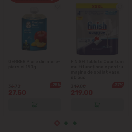
Cricova
Cruzești
Dînceni
Dumbrava
GERBER Piure din mere-
FINISH Tablete Quantum
Durlești
piersici 150g
multifuncționale pentru
mașina de spălat vase,
Ghidighici
60 buc.
-25%
-37%
36.70
349.00
27.50
219.00
Goianul Nou
Grătiești
Ialoveni