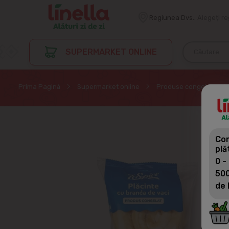
Regiunea Dvs.:
Alegeți r
SUPERMARKET ONLINE
Prima Pagină
Supermarket online
Produse congelate
Com
plă
0 -
500
de 