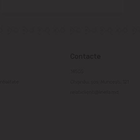
Contacte
a
14505
nțialitate
Chișinău, șos. Muncești, 121
relatiiclienti@linella.md