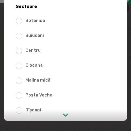
97.9
Sectoare
Botanica
Buiucani
Centru
Adaugă în lista fav
Ciocana
Malina mică
Poșta Veche
Rîșcani
str. Albișoara (adresele din imediata
apropiere)