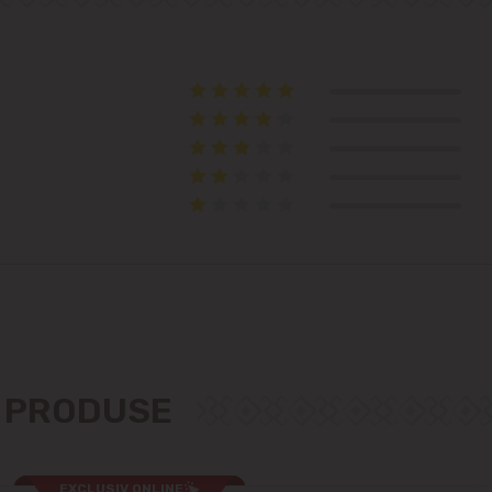
Telecentru
Suburbii
Băcioi
Bubuieci
Budești
Ciorescu
Codru
E PRODUSE
Colonița
EXCLUSIV ONLINE