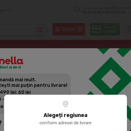
Cea mai apropiată livrare a
egiunea
de la 14:00 până la 17:00
Pizza & patiserie congelate
7SPICE Placinte cu branza de vaci con
andă mai mult,
7SPICE PLA
tești mai puțin pentru livrare!
CONGELATE 
 499 lei: 60 lei
 - 1399 lei: 45 lei
la 1400 lei: Livrare gratuită
Cod produs:
2009605
Alegeți regiunea
conform adresei de livrare